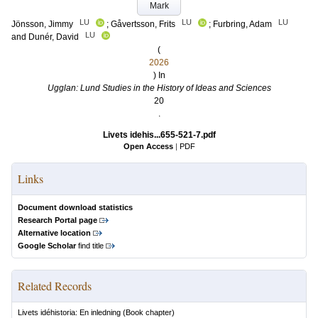
Mark
LU
LU
LU
Jönsson, Jimmy
;
Gåvertsson, Frits
;
Furbring, Adam
LU
and
Dunér, David
(
2026
) In
Ugglan: Lund Studies in the History of Ideas and Sciences
20
.
Livets idehis...655-521-7.pdf
Open Access
|
PDF
Links
Document download statistics
Research Portal page
Alternative location
Google Scholar
find title
Related Records
Livets idéhistoria: En inledning
(Book chapter)