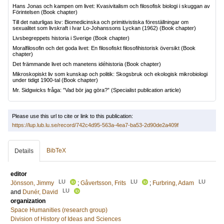
Hans Jonas och kampen om livet: Kvasivitalism och filosofisk biologi i skuggan av
Förintelsen
(Book chapter)
Till det naturligas lov: Biomedicinska och primitivistiska föreställningar om
sexualitet som livskraft i Ivar Lo-Johanssons Lyckan (1962)
(Book chapter)
Livsbegreppets historia i Sverige
(Book chapter)
Moralfilosofin och det goda livet: En filosofiskt filosofihistorisk översikt
(Book
chapter)
Det främmande livet och manetens idéhistoria
(Book chapter)
Mikroskopiskt liv som kunskap och politik: Skogsbruk och ekologisk mikrobiologi
under tidigt 1900-tal
(Book chapter)
Mr. Sidgwicks fråga: ”Vad bör jag göra?”
(Specialist publication article)
Please use this url to cite or link to this publication:
https://lup.lub.lu.se/record/742c4d95-563a-4ea7-ba53-2d90de2a409f
BibTeX
Details
editor
LU
LU
LU
Jönsson, Jimmy
;
Gåvertsson, Frits
;
Furbring, Adam
LU
and
Dunér, David
organization
Space Humanities (research group)
Division of History of Ideas and Sciences