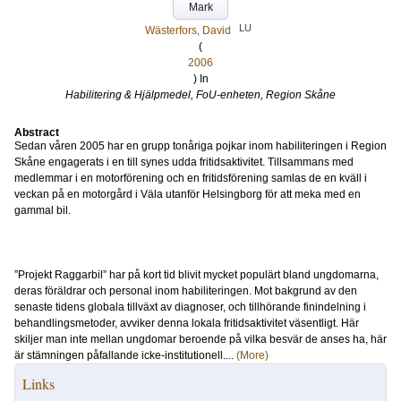
Mark
LU
Wästerfors, David
(
2006
) In
Habilitering & Hjälpmedel, FoU-enheten, Region Skåne
Abstract
Sedan våren 2005 har en grupp tonåriga pojkar inom habiliteringen i Region
Skåne engagerats i en till synes udda fritidsaktivitet. Tillsammans med
medlemmar i en motorförening och en fritidsförening samlas de en kväll i
veckan på en motorgård i Väla utanför Helsingborg för att meka med en
gammal bil.
”Projekt Raggarbil” har på kort tid blivit mycket populärt bland ungdomarna,
deras föräldrar och personal inom habiliteringen. Mot bakgrund av den
senaste tidens globala tillväxt av diagnoser, och tillhörande finindelning i
behandlingsmetoder, avviker denna lokala fritidsaktivitet väsentligt. Här
skiljer man inte mellan ungdomar beroende på vilka besvär de anses ha, här
är stämningen påfallande icke-institutionell....
(More)
Links