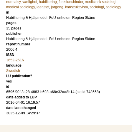
normalcy
,
vanlighet
,
habilitering
,
funktionshinder
,
medicinsk sociologi
,
medical sociology
,
identitet
,
jargong
,
konstruktivism
,
sociologi
,
sociology
in
Habilitering & Hjälpmedel, FoU-enheten, Region Skåne
pages
35 pages
publisher
Habilitering & Hjälpmedel, FoU-enheten, Region Skåne
report number
2006:4
ISSN
1652-2516
language
Swedish
LU publication?
yes
id
6596f90f-3a28-4883-b693-a68e32aa8b14 (old id 748558)
date added to LUP
2016-04-01 16:19:57
date last changed
2025-12-09 14:29:37