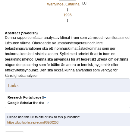
LU
Warfvinge, Catarina
(
1996
)
Abstract (Swedish)
Denna rapport omfattar analys av klimat i rum som värms och ventileras med
luftburen värme. Oberoende av utomhustemperatur och inre
belastningsvariationer ska ett inomhusklimat åstadkommas som ger
brukarna komfort i vistelsezonen. Syftet med arbetet är att ta fram en
beräkningsmetod. Denna ska användas för att teoretiskt utreda om det finns
någon donplacering som är bättre än andra ur termisk, hygienisk eller
effektivitetssynpunkt. Den ska också kunna användas som verktyg för
känslighetsanalyser
Links
Research Portal page
Google Scholar
find title
Please use this url to cite or link to this publication:
https://lup.lub.lu.se/record/8260253