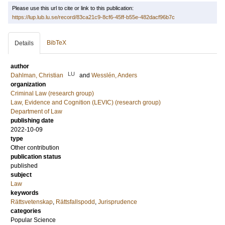
Please use this url to cite or link to this publication:
https://lup.lub.lu.se/record/83ca21c9-8cf6-45ff-b55e-482dacf96b7c
BibTeX
Details
author
LU
Dahlman, Christian
and
Wesslén, Anders
organization
Criminal Law (research group)
Law, Evidence and Cognition (LEVIC) (research group)
Department of Law
publishing date
2022-10-09
type
Other contribution
publication status
published
subject
Law
keywords
Rättsvetenskap
,
Rättsfallspodd
,
Jurisprudence
categories
Popular Science