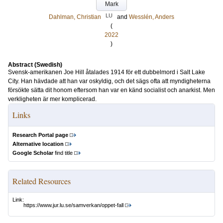
Mark
LU
Dahlman, Christian
and
Wesslén, Anders
(
2022
)
Abstract (Swedish)
Svensk-amerikanen Joe Hill åtalades 1914 för ett dubbelmord i Salt Lake
City. Han hävdade att han var oskyldig, och det sägs ofta att myndigheterna
försökte sätta dit honom eftersom han var en känd socialist och anarkist. Men
verkligheten är mer komplicerad.
Links
Research Portal page
Alternative location
Google Scholar
find title
Related Resources
Link:
https://www.jur.lu.se/samverkan/oppet-fall