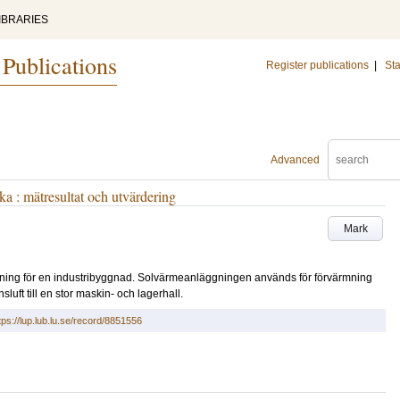
IBRARIES
 Publications
Register publications
|
Sta
Advanced
a : mätresultat och utvärdering
Mark
ning för en industribyggnad. Solvärmeanläggningen används för förvärmning
luft till en stor maskin- och lagerhall.
tps://lup.lub.lu.se/record/8851556