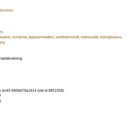
 Services
es
ustrier
,
solvärme
,
tappvarmvatten
,
ventilationsluft
,
mätresultat
,
energibalans
,
ing
gnadsforskning
c-bc45-085b870a1914 (old id 8851556)
7
6