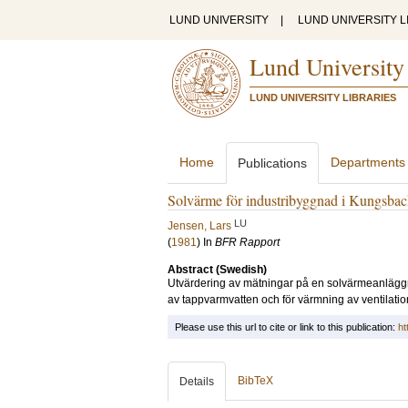
LUND UNIVERSITY
|
LUND UNIVERSITY L
Lund University
LUND UNIVERSITY LIBRARIES
Home
Departments
Publications
Solvärme för industribyggnad i Kungsback
LU
Jensen, Lars
(
1981
) In
BFR Rapport
Abstract (Swedish)
Utvärdering av mätningar på en solvärmeanlägg
av tappvarmvatten och för värmning av ventilations
Please use this url to cite or link to this publication:
ht
BibTeX
Details