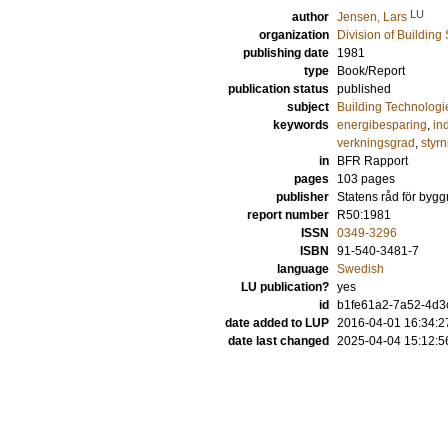
LU
author
Jensen, Lars
organization
Division of Building
publishing date
1981
type
Book/Report
publication status
published
subject
Building Technologi
keywords
energibesparing
,
ind
verkningsgrad
,
styrn
in
BFR Rapport
pages
103 pages
publisher
Statens råd för byg
report number
R50:1981
ISSN
0349-3296
ISBN
91-540-3481-7
language
Swedish
LU publication?
yes
id
b1fe61a2-7a52-4d3
date added to LUP
2016-04-01 16:34:2
date last changed
2025-04-04 15:12:5