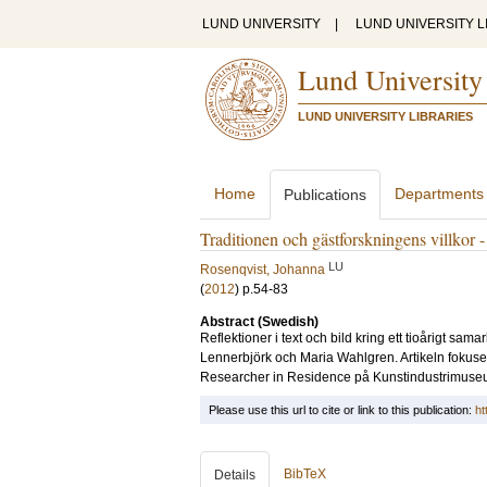
LUND UNIVERSITY
|
LUND UNIVERSITY L
Lund University
LUND UNIVERSITY LIBRARIES
Home
Departments
Publications
Traditionen och gästforskningens villkor -
LU
Rosenqvist, Johanna
(
2012
)
p.54-83
Abstract (Swedish)
Reflektioner i text och bild kring ett tioårigt sa
Lennerbjörk och Maria Wahlgren. Artikeln fokuser
Researcher in Residence på Kunstindustrimuse
Please use this url to cite or link to this publication:
ht
BibTeX
Details