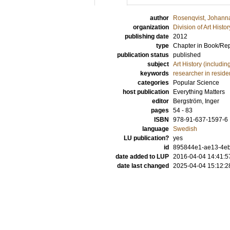
author
Rosenqvist, Johann
organization
Division of Art Histo
publishing date
2012
type
Chapter in Book/Re
publication status
published
subject
Art History (includi
keywords
researcher in resid
categories
Popular Science
host publication
Everything Matters
editor
Bergström, Inger
pages
54 - 83
ISBN
978-91-637-1597-6
language
Swedish
LU publication?
yes
id
895844e1-ae13-4eb
date added to LUP
2016-04-04 14:41:5
date last changed
2025-04-04 15:12:2