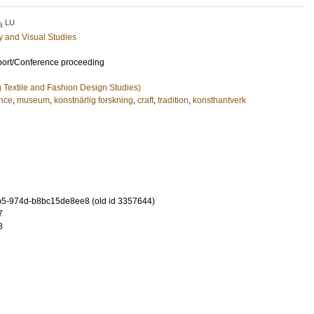
LU
a
ry and Visual Studies
port/Conference proceeding
ng Textile and Fashion Design Studies)
ence
,
museum
,
konstnärlig forskning
,
craft
,
tradition
,
konsthantverk
5-974d-b8bc15de8ee8 (old id 3357644)
7
8