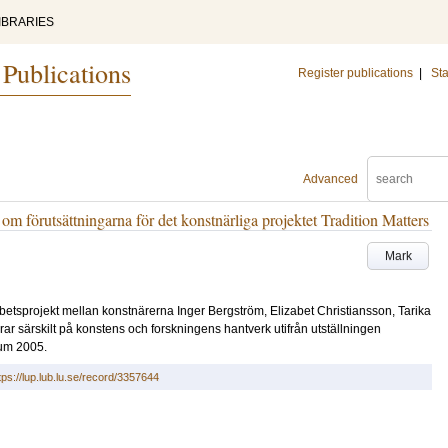
IBRARIES
 Publications
Register publications
|
Sta
Advanced
 om förutsättningarna för det konstnärliga projektet Tradition Matters
Mark
marbetsprojekt mellan konstnärerna Inger Bergström, Elizabet Christiansson, Tarika
ar särskilt på konstens och forskningens hantverk utifrån utställningen
um 2005.
tps://lup.lub.lu.se/record/3357644