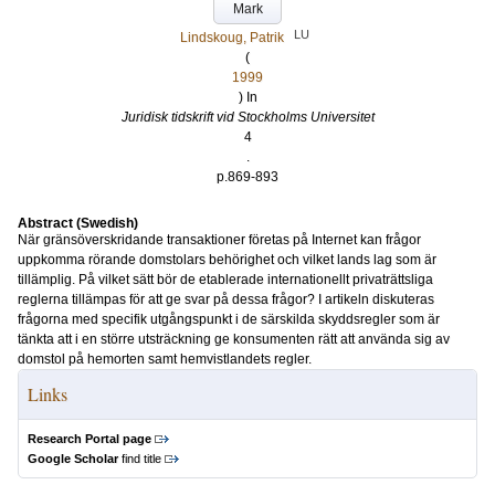
Mark
LU
Lindskoug, Patrik
(
1999
) In
Juridisk tidskrift vid Stockholms Universitet
4
.
p.869-893
Abstract (Swedish)
När gränsöverskridande transaktioner företas på Internet kan frågor
uppkomma rörande domstolars behörighet och vilket lands lag som är
tillämplig. På vilket sätt bör de etablerade internationellt privaträttsliga
reglerna tillämpas för att ge svar på dessa frågor? I artikeln diskuteras
frågorna med specifik utgångspunkt i de särskilda skyddsregler som är
tänkta att i en större utsträckning ge konsumenten rätt att använda sig av
domstol på hemorten samt hemvistlandets regler.
Links
Research Portal page
Google Scholar
find title