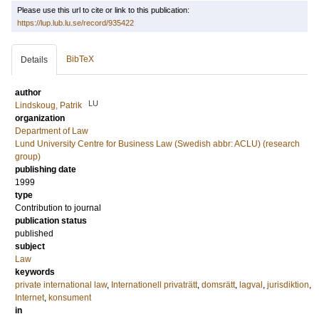
Please use this url to cite or link to this publication:
https://lup.lub.lu.se/record/935422
BibTeX
Details
author
LU
Lindskoug, Patrik
organization
Department of Law
Lund University Centre for Business Law (Swedish abbr: ACLU) (research
group)
publishing date
1999
type
Contribution to journal
publication status
published
subject
Law
keywords
private international law
,
Internationell privaträtt
,
domsrätt
,
lagval
,
jurisdiktion
,
Internet
,
konsument
in