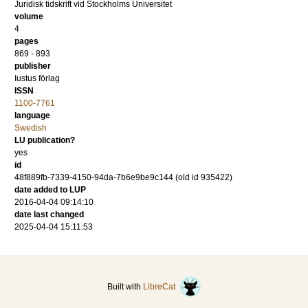
Juridisk tidskrift vid Stockholms Universitet
volume
4
pages
869 - 893
publisher
Iustus förlag
ISSN
1100-7761
language
Swedish
LU publication?
yes
id
48f889fb-7339-4150-94da-7b6e9be9c144 (old id 935422)
date added to LUP
2016-04-04 09:14:10
date last changed
2025-04-04 15:11:53
Built with
LibreCat