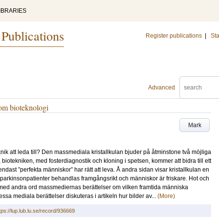
IBRARIES
 Publications
Register publications
|
Sta
Advanced
om bioteknologi
Mark
k att leda till? Den massmediala kristallkulan bjuder på åtminstone två möjliga
iotekniken, med fosterdiagnostik och kloning i spetsen, kommer att bidra till ett
ast ”perfekta människor” har rätt att leva. Å andra sidan visar kristallkulan en
, parkinsonpatienter behandlas framgångsrikt och människor är friskare. Hot och
ed andra ord massmediernas berättelser om vilken framtida människa
ssa mediala berättelser diskuteras i artikeln hur bilder av...
(More)
tps://lup.lub.lu.se/record/936669