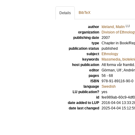
BibTeX
Details
LU
author
Ideland, Malin
organization
Division of Ethnolog
publishing date
2007
type
Chapter in Book/Re
publication status
published
subject
Ethnology
keywords
Massmedia
,
biotekn
host publication
Att forma vår framti
editor
Görman, Ulf
;
Andrén
pages
56 - 68
ISBN
978-91-89116-90-0
language
Swedish
LU publication?
yes
id
fee989ab-60c9-4df0
date added to LUP
2016-04-04 13:33:2
date last changed
2025-04-04 15:12:5