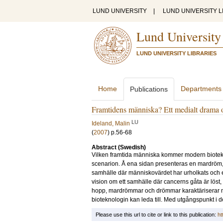
LUND UNIVERSITY
|
LUND UNIVERSITY L
Lund University
LUND UNIVERSITY LIBRARIES
Home
Departments
Publications
Framtidens människa? Ett medialt drama 
LU
Ideland, Malin
(
2007
)
p.56-68
Abstract (Swedish)
Vilken framtida människa kommer modern biotekni
scenarion. Å ena sidan presenteras en mardröm, b
samhälle där människovärdet har urholkats och end
vision om ett samhälle där cancerns gåta är löst
hopp, mardrömmar och drömmar karaktäriserar m
bioteknologin kan leda till. Med utgångspunkt i de
Please use this url to cite or link to this publication:
ht