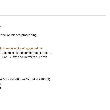
y
port/Conference proceeding
ik
,
stamceller
,
kloning
,
genteknik
d. Bioteknikens möjligheter och problem.
, Carl-Gustaf
and
Hermerén, Göran
-94c8-bd43d6dca94b (old id 936669)
8
9