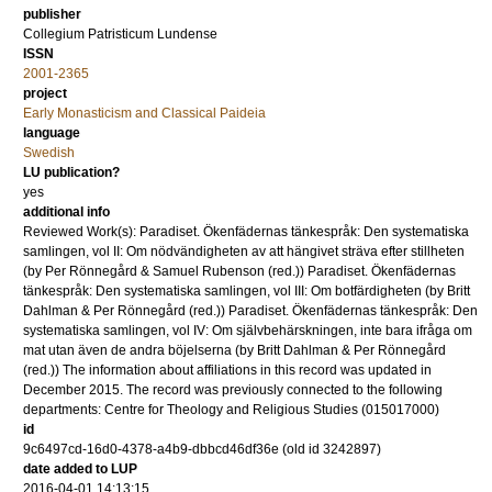
publisher
Collegium Patristicum Lundense
ISSN
2001-2365
project
Early Monasticism and Classical Paideia
language
Swedish
LU publication?
yes
additional info
Reviewed Work(s): Paradiset. Ökenfädernas tänkespråk: Den systematiska
samlingen, vol II: Om nödvändigheten av att hängivet sträva efter stillheten
(by Per Rönnegård & Samuel Rubenson (red.)) Paradiset. Ökenfädernas
tänkespråk: Den systematiska samlingen, vol III: Om botfärdigheten (by Britt
Dahlman & Per Rönnegård (red.)) Paradiset. Ökenfädernas tänkespråk: Den
systematiska samlingen, vol IV: Om självbehärskningen, inte bara ifråga om
mat utan även de andra böjelserna (by Britt Dahlman & Per Rönnegård
(red.)) The information about affiliations in this record was updated in
December 2015. The record was previously connected to the following
departments: Centre for Theology and Religious Studies (015017000)
id
9c6497cd-16d0-4378-a4b9-dbbcd46df36e (old id 3242897)
date added to LUP
2016-04-01 14:13:15