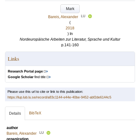
Mark
LU
Bareis, Alexander
(
2018
) In
Nordeuropäische Arbeiten zur Literatur, Sprache und Kultur
p.141-160
Links
Research Portal page
Google Scholar
find title
Please use this url to cite or link to this publication:
https://lup.lub.lu.se/record/a83c1144-e44e-40be-9452-abf2de6144c5
BibTeX
Details
author
LU
Bareis, Alexander
organization