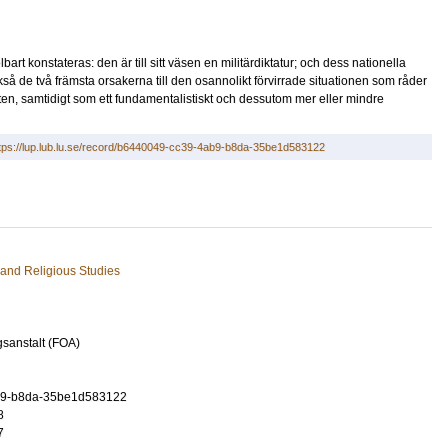
t konstateras: den är till sitt väsen en militärdiktatur; och dess nationella
kså de två främsta orsakerna till den osannolikt förvirrade situationen som råder
akten, samtidigt som ett fundamentalistiskt och dessutom mer eller mindre
tps://lup.lub.lu.se/record/b6440049-cc39-4ab9-b8da-35be1d583122
 and Religious Studies
gsanstalt (FOA)
b9-b8da-35be1d583122
8
7