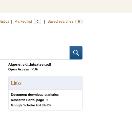
tistics
|
Marked list
|
Saved searches
0
0
Algeriet vid...lutsatser.pdf
Open Access
|
PDF
Links
Document download statistics
Research Portal page
Google Scholar
find title