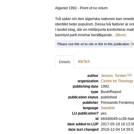
Algeriet 1992 - Point of no return
Två saker om den algeriska nationen kan omedelbar
identitet heter populism. Dessa två faktorer är oc
i landet idag, där en militärjunta kontrollerar m
bannlyst parti innehar berättigande...
(More)
Please use this url to cite or link to this publication:
ht
BibTeX
Details
LU
author
Janson, Torsten
organization
Centre for Theology
publishing date
1992
type
Book/Report
publication status
published
publisher
Försvarets Forsknin
language
Swedish
LU publication?
yes
id
b6440049-cc39-4a
date added to LUP
2017-05-18 16:13:5
date last changed
2018-12-04 14:39:5