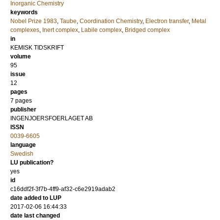
Inorganic Chemistry
keywords
Nobel Prize 1983
,
Taube
,
Coordination Chemistry
,
Electron transfer
,
Metal
complexes
,
Inert complex
,
Labile complex
,
Bridged complex
in
KEMISK TIDSKRIFT
volume
95
issue
12
pages
7 pages
publisher
INGENJOERSFOERLAGET AB
ISSN
0039-6605
language
Swedish
LU publication?
yes
id
c16ddf2f-3f7b-4ff9-af32-c6e2919adab2
date added to LUP
2017-02-06 16:44:33
date last changed