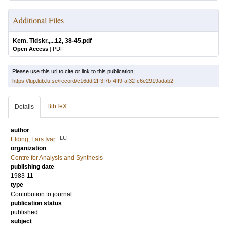
Additional Files
Kem. Tidskr.,...12, 38-45.pdf
Open Access
|
PDF
Please use this url to cite or link to this publication:
https://lup.lub.lu.se/record/c16ddf2f-3f7b-4ff9-af32-c6e2919adab2
BibTeX
Details
author
LU
Elding, Lars Ivar
organization
Centre for Analysis and Synthesis
publishing date
1983-11
type
Contribution to journal
publication status
published
subject