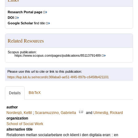
Research Portal page
DOI
Google Scholar
find title
Related Resources
Scopus publication:
https://www.scopus.com/pages/publications/85113791489
Please use this url to cite or link to this publication:
https://lup.lub.lu.se/record/c36faba0-ae51-4f45-897b-c6458b421101
BibTeX
Details
author
LU
Nordesjö, Kettil
;
Scaramuzzino, Gabriella
and
Ulmestig, Rickard
organization
School of Social Work
alternative title
Relationen mellan socialarbetare och klient i den digitala eran: : en