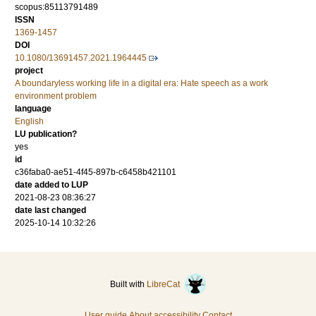
scopus:85113791489
ISSN
1369-1457
DOI
10.1080/13691457.2021.1964445
project
A boundaryless working life in a digital era: Hate speech as a work
environment problem
language
English
LU publication?
yes
id
c36faba0-ae51-4f45-897b-c6458b421101
date added to LUP
2021-08-23 08:36:27
date last changed
2025-10-14 10:32:26
Built with
LibreCat
User guide
About accessibility
Contact