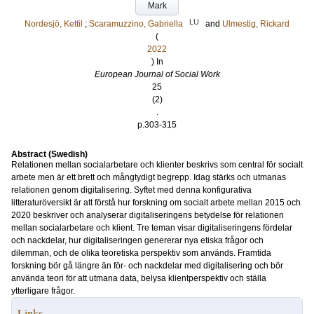
Mark
LU
Nordesjö, Kettil
;
Scaramuzzino, Gabriella
and
Ulmestig, Rickard
(
2022
) In
European Journal of Social Work
25
(2)
.
p.303-315
Abstract (Swedish)
Relationen mellan socialarbetare och klienter beskrivs som central för socialt
arbete men är ett brett och mångtydigt begrepp. Idag stärks och utmanas
relationen genom digitalisering. Syftet med denna konfigurativa
litteraturöversikt är att förstå hur forskning om socialt arbete mellan 2015 och
2020 beskriver och analyserar digitaliseringens betydelse för relationen
mellan socialarbetare och klient. Tre teman visar digitaliseringens fördelar
och nackdelar, hur digitaliseringen genererar nya etiska frågor och
dilemman, och de olika teoretiska perspektiv som används. Framtida
forskning bör gå längre än för- och nackdelar med digitalisering och bör
använda teori för att utmana data, belysa klientperspektiv och ställa
ytterligare frågor.
Links