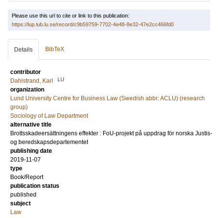
Please use this url to cite or link to this publication:
https://lup.lub.lu.se/record/c9b59759-7702-4e48-8e32-47e2cc466fd0
BibTeX
Details
contributor
LU
Dahlstrand, Karl
organization
Lund University Centre for Business Law (Swedish abbr: ACLU) (research
group)
Sociology of Law Department
alternative title
Brottsskadeersättningens effekter : FoU-projekt på uppdrag för norska Justis-
og beredskapsdepartementet
publishing date
2019-11-07
type
Book/Report
publication status
published
subject
Law