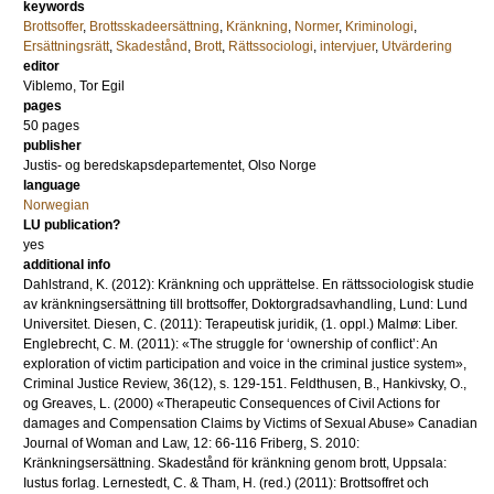
keywords
Brottsoffer
,
Brottsskadeersättning
,
Kränkning
,
Normer
,
Kriminologi
,
Ersättningsrätt
,
Skadestånd
,
Brott
,
Rättssociologi
,
intervjuer
,
Utvärdering
editor
Viblemo, Tor Egil
pages
50 pages
publisher
Justis- og beredskapsdepartementet, Olso Norge
language
Norwegian
LU publication?
yes
additional info
Dahlstrand, K. (2012): Kränkning och upprättelse. En rättssociologisk studie
av kränkningsersättning till brottsoffer, Doktorgradsavhandling, Lund: Lund
Universitet. Diesen, C. (2011): Terapeutisk juridik, (1. oppl.) Malmø: Liber.
Englebrecht, C. M. (2011): «The struggle for ‘ownership of conflict’: An
exploration of victim participation and voice in the criminal justice system»,
Criminal Justice Review, 36(12), s. 129-151. Feldthusen, B., Hankivsky, O.,
og Greaves, L. (2000) «Therapeutic Consequences of Civil Actions for
damages and Compensation Claims by Victims of Sexual Abuse» Canadian
Journal of Woman and Law, 12: 66-116 Friberg, S. 2010:
Kränkningsersättning. Skadestånd för kränkning genom brott, Uppsala:
Iustus forlag. Lernestedt, C. & Tham, H. (red.) (2011): Brottsoffret och