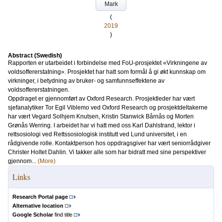
Mark
(
2019
)
Abstract (Swedish)
Rapporten er utarbeidet i forbindelse med FoU-prosjektet «Virkningene av
voldsoffererstatning». Prosjektet har hatt som formål å gi økt kunnskap om
virkninger, i betydning av bruker- og samfunnseffektene av
voldsoffererstatningen.
Oppdraget er gjennomført av Oxford Research. Prosjektleder har vært
sjefanalytiker Tor Egil Viblemo ved Oxford Research og prosjektdeltakerne
har vært Vegard Solhjem Knutsen, Kristin Stanwick Bårnås og Morten
Grønås Werring. I arbeidet har vi hatt med oss Karl Dahlstrand, lektor i
rettsosiologi ved Rettssosiologisk institutt ved Lund universitet, i en
rådgivende rolle. Kontaktperson hos oppdragsgiver har vært seniorrådgiver
Christer Holtet Dahlin. Vi takker alle som har bidratt med sine perspektiver
gjennom...
(More)
Links
Research Portal page
Alternative location
Google Scholar
find title