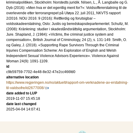
kriminalpolitiken, Stockholm: Norstedts juridik. Nilsen, L., Å. Langballe og G.
Dyb (2016): «Men hva er det egentlig ment for?»: Voldsoffererstatning til de
overlevende etter terrorangrepet på Utøya 22. juli 2011, NKVTS rapport
2/2016. NOU 2016: 9 (2016): Rettferdig og forutsigbar –
voldsskadeerstatning, Oslo: Justis og beredskapsdepartementet. Schultz, M.
(2008): Kränkning: studier i skadeståndsrättslig argumentation, Stockholm:
Jure. Shapland, J. (1984): «Victims, the criminal justice system and
compensation», British Journal of Criminology, 24 (2), s. 131-149. Smith, O.
og Galey, J. (2018). «Supporting Rape Survivors Through the Criminal
Injuries Compensation Scheme: An Exploraton of English and Welsh
Independent Sexual Violence Advisors Experience». Violence Against
Woman 24(9): 1091-1109.
id
c9b59759-7702-4e48-8e32-47e2cc466fd0
alternative location
https://www.regjeringen.no/no/aktuelt/rapport-om-verknadene-av-erstatning-
til-valdsofre/id2677008/
date added to LUP
2019-11-07 15:45:18
date last changed
2025-04-04 14:07:41