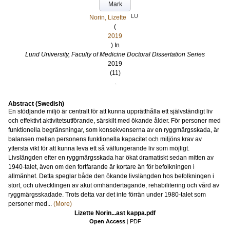
Mark
LU
Norin, Lizette
(
2019
) In
Lund University, Faculty of Medicine Doctoral Dissertation Series
2019
(11)
.
Abstract (Swedish)
En stödjande miljö är centralt för att kunna upprätthålla ett självständigt liv
och effektivt aktivitetsutförande, särskilt med ökande ålder. För personer med
funktionella begränsningar, som konsekvenserna av en ryggmärgsskada, är
balansen mellan personens funktionella kapacitet och miljöns krav av
yttersta vikt för att kunna leva ett så välfungerande liv som möjligt.
Livslängden efter en ryggmärgsskada har ökat dramatiskt sedan mitten av
1940-talet, även om den fortfarande är kortare än för befolkningen i
allmänhet. Detta speglar både den ökande livslängden hos befolkningen i
stort, och utvecklingen av akut omhändertagande, rehabilitering och vård av
ryggmärgsskadade. Trots detta var det inte förrän under 1980-talet som
personer med...
(More)
Lizette Norin...ast kappa.pdf
Open Access
|
PDF