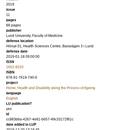
2019
issue
11
pages
88
pages
publisher
Lund University, Faculty of Medicine
defense location
Hörsal 01, Health Sciences Centre, Baravägen 3 i Lund
defense date
2019-01-18 09:00:00
ISSN
1652-8220
ISBN
978-91-7619-740-0
project
Home, Health and Disability along the Process of Ageing
language
English
LU publication?
yes
id
cc983b6a-4267-4e81-b657-49c33172f81c
date added to LUP
2018-12-20 13:16:45