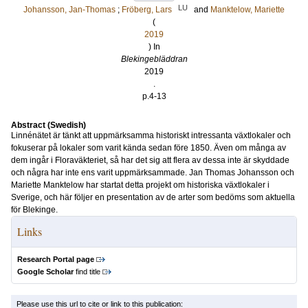
LU
Johansson, Jan-Thomas
;
Fröberg, Lars
and
Manktelow, Mariette
(
2019
) In
Blekingebläddran
2019
.
p.4-13
Abstract (Swedish)
Linnénätet är tänkt att uppmärksamma historiskt intressanta växtlokaler och
fokuserar på lokaler som varit kända sedan före 1850. Även om många av
dem ingår i Floraväkteriet, så har det sig att flera av dessa inte är skyddade
och några har inte ens varit uppmärksammade. Jan Thomas Johansson och
Mariette Manktelow har startat detta projekt om historiska växtlokaler i
Sverige, och här följer en presentation av de arter som bedöms som aktuella
för Blekinge.
Links
Research Portal page
Google Scholar
find title
Please use this url to cite or link to this publication: