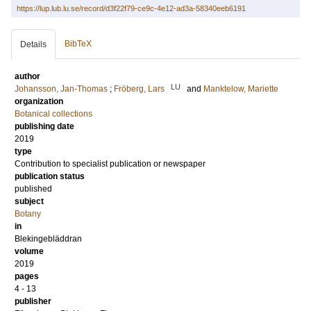
https://lup.lub.lu.se/record/d3f22f79-ce9c-4e12-ad3a-58340eeb6191
BibTeX
Details
author
LU
Johansson, Jan-Thomas
;
Fröberg, Lars
and
Manktelow, Mariette
organization
Botanical collections
publishing date
2019
type
Contribution to specialist publication or newspaper
publication status
published
subject
Botany
in
Blekingebläddran
volume
2019
pages
4 - 13
publisher