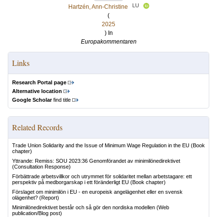
LU
Hartzén, Ann-Christine
(
2025
) In
Europakommentaren
Links
Research Portal page
Alternative location
Google Scholar
find title
Related Records
Trade Union Solidarity and the Issue of Minimum Wage Regulation in the EU
(Book
chapter)
Yttrande: Remiss: SOU 2023:36 Genomförandet av minimilönedirektivet
(Consultation Response)
Förbättrade arbetsvillkor och utrymmet för solidaritet mellan arbetstagare: ett
perspektiv på medborgarskap i ett föränderligt EU
(Book chapter)
Förslaget om minimilön i EU - en europeisk angelägenhet eller en svensk
olägenhet?
(Report)
Minimilönedirektivet består och så gör den nordiska modellen
(Web
publication/Blog post)