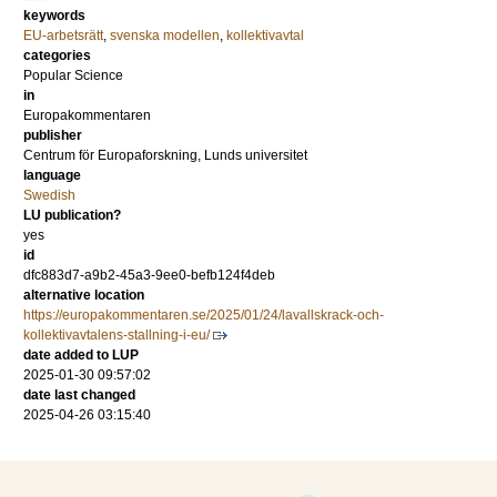
keywords
EU-arbetsrätt
,
svenska modellen
,
kollektivavtal
categories
Popular Science
in
Europakommentaren
publisher
Centrum för Europaforskning, Lunds universitet
language
Swedish
LU publication?
yes
id
dfc883d7-a9b2-45a3-9ee0-befb124f4deb
alternative location
https://europakommentaren.se/2025/01/24/lavallskrack-och-
kollektivavtalens-stallning-i-eu/
date added to LUP
2025-01-30 09:57:02
date last changed
2025-04-26 03:15:40