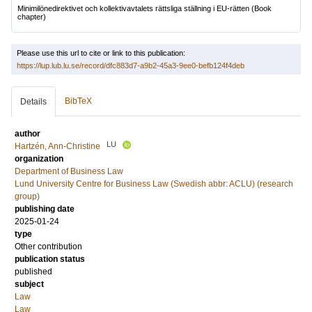
Minimilönedirektivet och kollektivavtalets rättsliga ställning i EU-rätten
(Book
chapter)
Please use this url to cite or link to this publication:
https://lup.lub.lu.se/record/dfc883d7-a9b2-45a3-9ee0-befb124f4deb
BibTeX
Details
author
LU
Hartzén, Ann-Christine
organization
Department of Business Law
Lund University Centre for Business Law (Swedish abbr: ACLU) (research
group)
publishing date
2025-01-24
type
Other contribution
publication status
published
subject
Law
Law