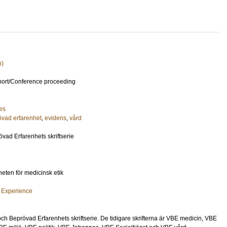
p)
port/Conference proceeding
es
övad erfarenhet
,
evidens
,
vård
vad Erfarenhets skriftserie
heten för medicinsk etik
 Experience
 och Beprövad Erfarenhets skriftserie. De tidigare skrifterna är VBE medicin, VBE