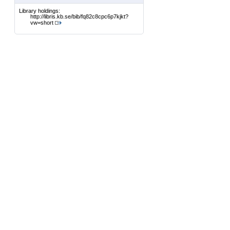
Library holdings:
http://libris.kb.se/bib/fq82c8cpc6p7kjkt?
vw=short