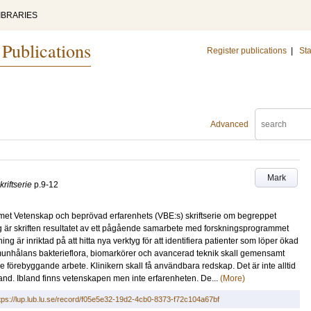
IBRARIES
 Publications
Register publications
|
Sta
Advanced
Mark
riftserie
p.9-12
mmet Vetenskap och beprövad erfarenhets (VBE:s) skriftserie om begreppet
är skriften resultatet av ett pågående samarbete med forskningsprogrammet
ng är inriktad på att hitta nya verktyg för att identifiera patienter som löper ökad
munhålans bakterieflora, biomarkörer och avancerad teknik skall gemensamt
ttre förebyggande arbete. Klinikern skall få användbara redskap. Det är inte alltid
nd. Ibland finns vetenskapen men inte erfarenheten. De...
(More)
tps://lup.lub.lu.se/record/f05e5e32-19d2-4cb0-8373-f72c104a67bf