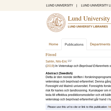
LUND UNIVERSITY
|
LUND UNIVERSITY L
Lund University
LUND UNIVERSITY LIBRARIES
Home
Departments
Publications
Förord
LU
Sahlin, Nils-Eric
(
2019
) In
Vetenskap och Beprövad Erfarenhets sk
Abstract (Swedish)
Detta är den nionde skriften i forskningsprogra
vetenskap och beprövad erfarenhet. Denna gång 
Foresight vid Malmö universitet. Foresights forskni
risk för karies och tandlossning. Kunskaper om 
leda till effektiva prediktionsmodeller och ett bä
vetenskap och beprövad erfarenhet går hand i ha
Please use this url to cite or link to this publication:
ht