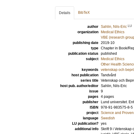
BibTeX
Details
LU
author
Sahlin, Nils-Eric
organization
Medical Ethics
VBE (research grou
publishing date
2019-10
type
Chapter in Book/Re
publication status
published
subject
Medical Ethics
Other Health Scienc
keywords
vetenskap och bepr
host publication
Tandvård
series title
Vetenskap och Beprö
host pub. author/editor
Sahlin, Nils-Eric
issue
9
pages
4 pages
publisher
Lund universitet. En
ISBN
978-91-983575-8-5
project
Science and Proven
language
Swedish
LU publication?
yes
additional info
Skrift 9 i Vetenskap