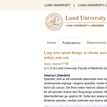
LUND UNIVERSITY
|
LUND UNIVERSITY L
Lund University
LUND UNIVERSITY LIBRARIES
Home
Departments
Publications
Long-term opioid therapy in chronic non-c
tertiary pain care.
LU
Grelz, Henrik
(
2026
) In
Lund University, Faculty of Medicine Do
Abstract (Swedish)
Opioider, som är ett narkotiskt läkemedel med my
smärtsamma ingrepp i dagens sjukvård. Under må
beror på cancer. Det finns risker med en sådan 
för att opioider lindrar den långvariga smärtan ef
läkemedlet kan ge upphov till. Detta kan skapa ko
förskriva opioider, medan patienter kan känna att