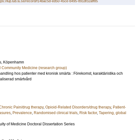
tps://lup.lub.lu.se/record/f14bac5d-ed50-45ce-b495-891df32aff85
s
, Köpenhamn
d Community Medicine (research group)
ndling hos patienter med kronisk smärta : Förekomst, karaktäristika och
ialiserad smärtvård
Chronic Pain/drug therapy
,
Opioid-Related Disorders/drug therapy
,
Patient-
asures
,
Prevalence
,
Randomised clinical trials
,
Risk factor
,
Tapering, global
ulty of Medicine Doctoral Dissertation Series