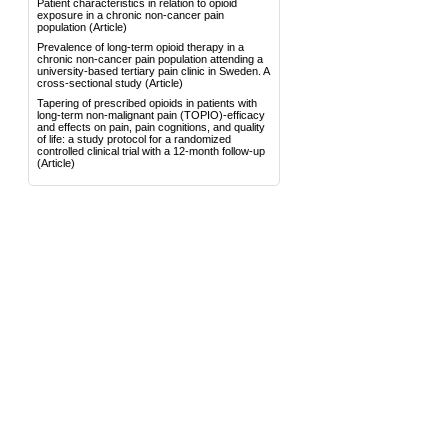
Patient characteristics in relation to opioid
exposure in a chronic non-cancer pain
population
(Article)
Prevalence of long-term opioid therapy in a
chronic non-cancer pain population attending a
university-based tertiary pain clinic in Sweden. A
cross-sectional study
(Article)
Tapering of prescribed opioids in patients with
long-term non-malignant pain (TOPIO)-efficacy
and effects on pain, pain cognitions, and quality
of life: a study protocol for a randomized
controlled clinical trial with a 12-month follow-up
(Article)