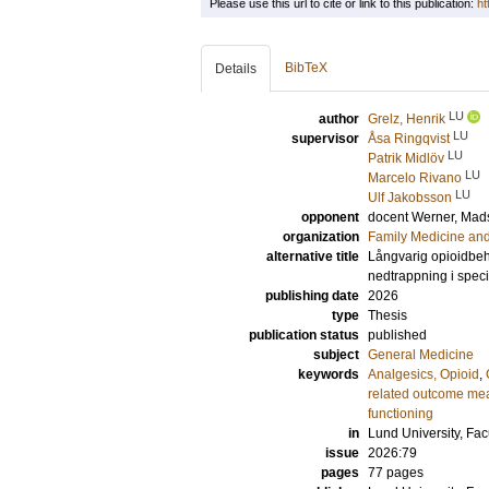
Please use this url to cite or link to this publication:
ht
BibTeX
Details
LU
author
Grelz, Henrik
LU
supervisor
Åsa Ringqvist
LU
Patrik Midlöv
LU
Marcelo Rivano
LU
Ulf Jakobsson
opponent
docent
Werner, Mad
organization
Family Medicine an
alternative title
Långvarig opioidbeha
nedtrappning i spec
publishing date
2026
type
Thesis
publication status
published
subject
General Medicine
keywords
Analgesics, Opioid
,
related outcome me
functioning
in
Lund University, Fac
issue
2026:79
pages
77
pages