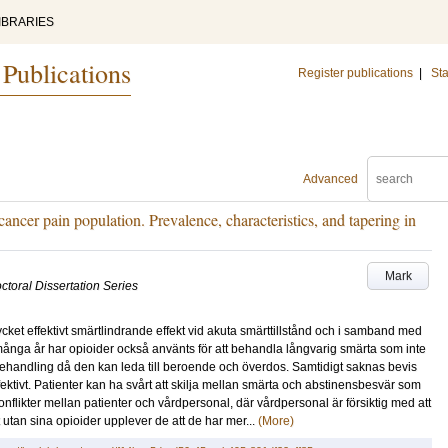
IBRARIES
 Publications
Register publications
|
Sta
Advanced
ancer pain population. Prevalence, characteristics, and tapering in
Mark
ctoral Dissertation Series
cket effektivt smärtlindrande effekt vid akuta smärttillstånd och i samband med
nga år har opioider också använts för att behandla långvarig smärta som inte
behandling då den kan leda till beroende och överdos. Samtidigt saknas bevis
fektivt. Patienter kan ha svårt att skilja mellan smärta och abstinensbesvär som
nflikter mellan patienter och vårdpersonal, där vårdpersonal är försiktig med att
 utan sina opioider upplever de att de har mer...
(More)