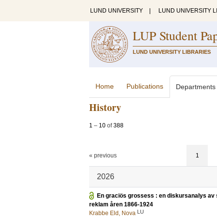
LUND UNIVERSITY
|
LUND UNIVERSITY L
LUP Student Pa
LUND UNIVERSITY LIBRARIES
Home
Publications
Departments
History
1
–
10
of
388
« previous
1
2026
En graciös grossess : en diskursanalys av sn
reklam åren 1866-1924
LU
Krabbe Eld, Nova