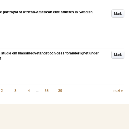
 portrayal of African-American elite athletes in Swedish
Mark
en studie om klassmedvetandet och dess föränderlighet under
Mark
0
2
3
4
…
38
39
next »