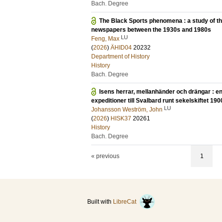
Bach. Degree
The Black Sports phenomena : a study of the
newspapers between the 1930s and 1980s
LU
Feng, Max
(
2026
)
ÄHID04
20232
Department of History
History
Bach. Degree
Isens herrar, mellanhänder och drängar : 
expeditioner till Svalbard runt sekelskiftet 190
LU
Johansson Weström, John
(
2026
)
HISK37
20261
History
Bach. Degree
« previous
1
Built with
LibreCat