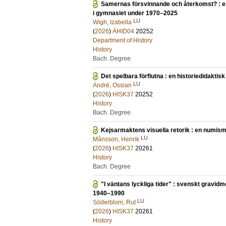
Samernas försvinnande och återkomst? : en
i gymnasiet under 1970–2025
LU
Wigh, Izabella
(
2026
)
ÄHID04
20252
Department of History
History
Bach. Degree
Det spelbara förflutna : en historiedidaktis
LU
André, Ossian
(
2026
)
HISK37
20252
History
Bach. Degree
Kejsarmaktens visuella retorik : en numism
LU
Månsson, Henrik
(
2026
)
HISK37
20261
History
Bach. Degree
"I väntans lyckliga tider" : svenskt gravi
1940–1990
LU
Söderblom, Rut
(
2026
)
HISK37
20261
History