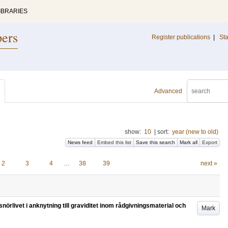
IBRARIES
pers
Register publications
|
Sta
Advanced
show:
10
|
sort:
year (new to old)
News feed
Embed this list
Save this search
Mark all
Export
2
3
4
…
38
39
next »
örlivet i anknytning till graviditet inom rådgivningsmaterial och
Mark