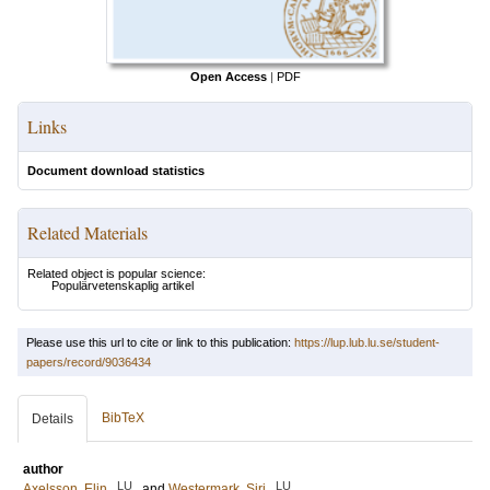
Open Access
|
PDF
Links
Document download statistics
Related Materials
Related object is popular science:
Populärvetenskaplig artikel
Please use this url to cite or link to this publication:
https://lup.lub.lu.se/student-
papers/record/9036434
BibTeX
Details
author
LU
LU
Axelsson, Elin
and
Westermark, Siri