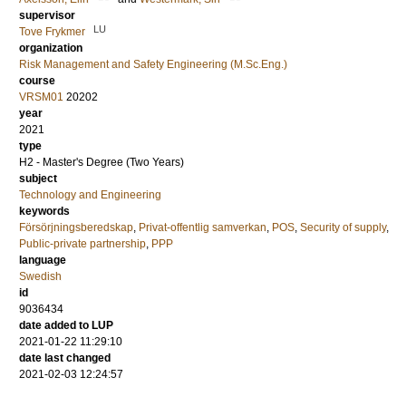
supervisor
LU
Tove Frykmer
organization
Risk Management and Safety Engineering (M.Sc.Eng.)
course
VRSM01
20202
year
2021
type
H2 - Master's Degree (Two Years)
subject
Technology and Engineering
keywords
Försörjningsberedskap
,
Privat-offentlig samverkan
,
POS
,
Security of supply
,
Public-private partnership
,
PPP
language
Swedish
id
9036434
date added to LUP
2021-01-22 11:29:10
date last changed
2021-02-03 12:24:57