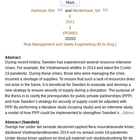
Mark
LU
LU
Axelsson, Elin
and
Westermark, Siri
(
2021
)
VRSM01
20202
Risk Management and Safety Engineering (M.Sc.Eng.)
Abstract
During recent history, Sweden has experienced several resource-intensive
crises. For example, the Västmanland wildfire in 2014 and latest the Covid-
19 pandemic. During these crises, those who were managing the crisis
incurred a shortage of supplies. To ensure that such a lack of resources does
not arise in the future, it is beneficial for Sweden to evaluate and develop a
new strategy to ensure security of supply during a disruption. The purpose of
the thesis is to clarify the prerequisites for public-private partnerships (PPP)
and how Sweden’s strategy for security of supply could be adjusted with
PPP. By performing a literature study (scoping study) and an interview study,
a model of how PPP could be implemented to strengthen Sweden’s...
(More)
Abstract (Swedish)
Sverige har under det senaste decenniet upplevt flera resurskrävande kriser,
däribland Västmanlandbranden 2014 och nu senast covid-19-pandemin.
Under dessa kriser uppkom en brist på materiel och skyddsutrustning för de