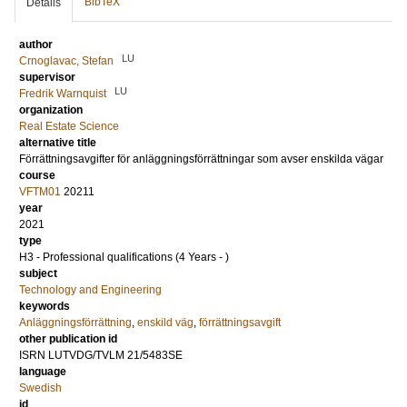
BibTeX
Details
author
LU
Crnoglavac, Stefan
supervisor
LU
Fredrik Warnquist
organization
Real Estate Science
alternative title
Förrättningsavgifter för anläggningsförrättningar som avser enskilda vägar
course
VFTM01
20211
year
2021
type
H3 - Professional qualifications (4 Years - )
subject
Technology and Engineering
keywords
Anläggningsförrättning
,
enskild väg
,
förrättningsavgift
other publication id
ISRN LUTVDG/TVLM 21/5483SE
language
Swedish
id