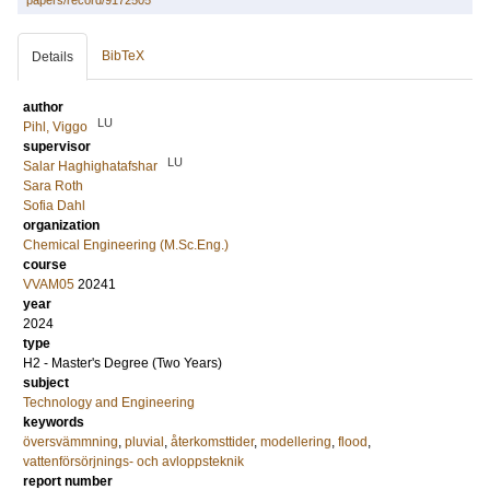
BibTeX
Details
author
LU
Pihl, Viggo
supervisor
LU
Salar Haghighatafshar
Sara Roth
Sofia Dahl
organization
Chemical Engineering (M.Sc.Eng.)
course
VVAM05
20241
year
2024
type
H2 - Master's Degree (Two Years)
subject
Technology and Engineering
keywords
översvämmning
,
pluvial
,
återkomsttider
,
modellering
,
flood
,
vattenförsörjnings- och avloppsteknik
report number