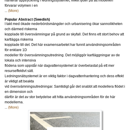
hanterar upptryckning i ledningssystemet, vilket tyder på att modellen
förvarar volymen i en
...
(More)
Popular Abstract (Swedish)
I takt med ökade nederbördsmängder och urbanisering ökar sannolikheten
och därmed riskerna
kopplade till översvämningar på grund av skyfall. Det finns ett stort behov att
kartlägga riskerna
kopplade till det. Det här examensarbetet har funnit användningsområden
för enklare 1D
modeller för översvämningsutredning. Det möjliggör kartläggningar av de
lokala och intensiva
flödena som uppstår när dagvattensystemet är överbelastat på ett mer
resurseffektivt sätt.
Ledningsnätsystemet är en viktig faktor i dagvattenhantering och dess effekt
är viktigt att beakta
vid översvämningsutredningar. Samtidigt går det snabbt att modellera flödet i
en dimension och
därför är det av stor betydelse att hitta användningsområden för de här
modellerna.
...
(More)