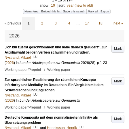
1
–
10
of
174
show:
10
|
sort:
year (new to old)
News feed
Embed this list
Save this search
Mark all
Export
« previous
1
2
3
4
…
17
18
next »
2026
„Ich bin zuerst geschwommen und habe danach gerudert“. Zur
Mark
Auxiliarwahl bei den Verben schwimmen und rudern.
LU
Nystrand, Mikael
(
2026
) In
Lunder Arbeitspapiere zur Germanistik
2026
(28)
.
p.1-23
›
Working paper/Preprint
Working paper
Zur sprachlichen Realisierung der räumlichen Konzepte
Mark
Inferiority und Mediality im Deutschen. Ein Vergleich mit dem
Schwedischen und Englischen
LU
Nystrand, Mikael
(
2026
) In
Lunder Arbeitspapiere zur Germanistik
›
Working paper/Preprint
Working paper
Deutsche Komposita mit dem nominalisierten Infinitiv als
Mark
Übersetzungsproblem
LU
LU
Nystrand, Mikael
and
Henriksson, Henrik