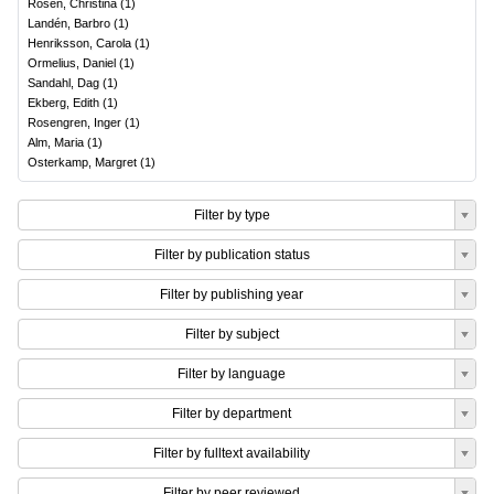
Rosén, Christina
(
1
)
Landén, Barbro
(
1
)
Henriksson, Carola
(
1
)
Ormelius, Daniel
(
1
)
Sandahl, Dag
(
1
)
Ekberg, Edith
(
1
)
Rosengren, Inger
(
1
)
Alm, Maria
(
1
)
Osterkamp, Margret
(
1
)
Filter by type
Filter by publication status
Filter by publishing year
Filter by subject
Filter by language
Filter by department
Filter by fulltext availability
Filter by peer reviewed