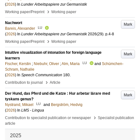
(
2026
) In
Lunder Arbeitspapiere zur Germanistik
›
Working paper/Preprint
Working paper
Nachwort
Mark
LU
Bareis, Alexander
(
2026
) In
Lunder Arbeitspapiere zur Germanistik
2026
(29)
.
p.4-8
›
Working paper/Preprint
Working paper
Intuitive visualization of intonation for foreign language
Mark
learners
LU
Fischer, Kerstin
;
Niebuhr, Oliver
;
Alm, Maria
and
Schümchen-
Schram, Nathalie
(
2026
) In
Speech Communication
180
.
›
Contribution to journal
Article
Der Hund, das Pferd und die Katze : Hur arbetar lärare med
Mark
tyskans genus?
LU
Nystrand, Mikael
and
Bergström, Hedvig
(
2026
) In
LMS - Lingua
›
Contribution to specialist publication or newspaper
Specialist publication
article
2025