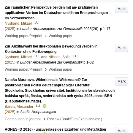
Zur räumlichen Perspektive bei den mit an- präfigierten
Mark
applikativen Verben im Deutschen und ihren Entsprechungen
im Schwedischen
LU
Nystrand, Mikael
(
2025
) In
Lunder Arbeitspapiere zur Germanistik
2025
(26)
.
p.1-17
›
Working paper/Preprint
Working paper
Zur Auxiliarwahl bei direktionalen Bewegungsverben in
Mark
Kontexten ohne Fortbewegung
LU
LU
Nystrand, Mikael
and
Nilsson, Sofie
(
2025
) In
Lunder Arbeitspapiere zur Germanistik
p.1-32
›
Working paper/Preprint
Working paper
Nataša Muratova. Widersinn als Widerstand? Zur
Mark
postironischen Politik deutschsprachiger Literatur.
Stockholm: Stockholms universitet, Institutionen för slaviska och
baltiska språk, finska, nederländska och tyska 2025, ohne ISBN
(Disputationsauflage).
LU
Bareis, Alexander
(
2025
) In
Studia Neophilologica
›
Contribution to journal
Review (Book/Film/Exhibition/etc.)
AGNES (D 2016) - unzuverlässiges Erzählen und Metafiktion
Mark