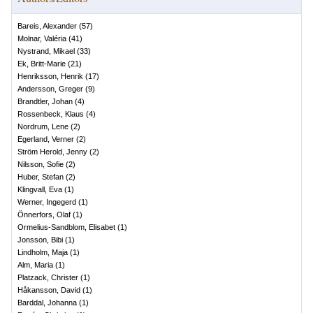
Bareis, Alexander
(
57
)
Molnar, Valéria
(
41
)
Nystrand, Mikael
(
33
)
Ek, Britt-Marie
(
21
)
Henriksson, Henrik
(
17
)
Andersson, Greger
(
9
)
Brandtler, Johan
(
4
)
Rossenbeck, Klaus
(
4
)
Nordrum, Lene
(
2
)
Egerland, Verner
(
2
)
Ström Herold, Jenny
(
2
)
Nilsson, Sofie
(
2
)
Huber, Stefan
(
2
)
Klingvall, Eva
(
1
)
Werner, Ingegerd
(
1
)
Önnerfors, Olaf
(
1
)
Ormelius-Sandblom, Elisabet
(
1
)
Jonsson, Bibi
(
1
)
Lindholm, Maja
(
1
)
Alm, Maria
(
1
)
Platzack, Christer
(
1
)
Håkansson, David
(
1
)
Barddal, Johanna
(
1
)