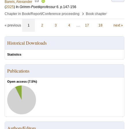
LU
Bareis, Alexander
(
2025
) In
Grimm-Poetikprofessur
6
.
p.147-156
›
Chapter in Book/Report/Conference proceeding
Book chapter
« previous
1
2
3
4
…
17
18
next »
Historical Downloads
Statistics
Publications
Open access (
7.5
%)
Authors/Editors