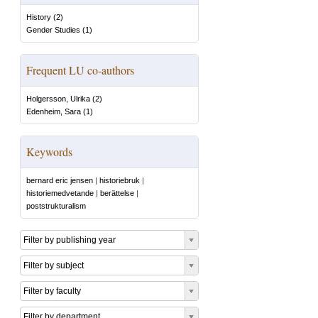
History
(
2
)
Gender Studies
(
1
)
Frequent LU co-authors
Holgersson, Ulrika
(
2
)
Edenheim, Sara
(
1
)
Keywords
bernard eric jensen
|
historiebruk
|
historiemedvetande
|
berättelse
|
poststrukturalism
Filter by publishing year
Filter by subject
Filter by faculty
Filter by department