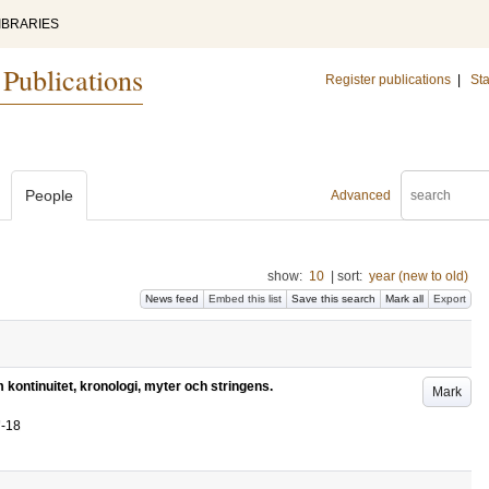
IBRARIES
 Publications
Register publications
|
Sta
People
Advanced
show:
10
|
sort:
year (new to old)
News feed
Embed this list
Save this search
Mark all
Export
m kontinuitet, kronologi, myter och stringens.
Mark
7-18