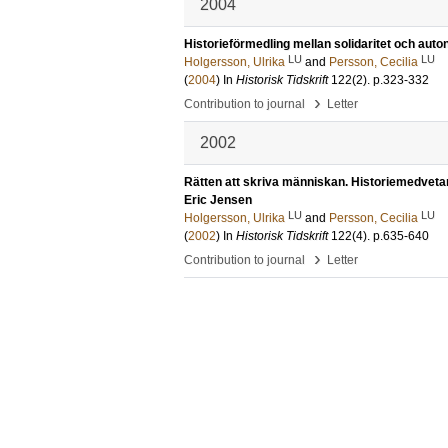
2004
Historieförmedling mellan solidaritet och auto
LU
LU
Holgersson, Ulrika
and
Persson, Cecilia
(
2004
) In
Historisk Tidskrift
122
(2)
.
p.323-332
›
Contribution to journal
Letter
2002
Rätten att skriva människan. Historiemedvetan
Eric Jensen
LU
LU
Holgersson, Ulrika
and
Persson, Cecilia
(
2002
) In
Historisk Tidskrift
122
(4)
.
p.635-640
›
Contribution to journal
Letter