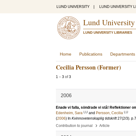
LUND UNIVERSITY
|
LUND UNIVERSITY L
Lund University
LUND UNIVERSITY LIBRARIES
Home
Publications
Departments
Cecilia Persson (Former)
1
–
3
of
3
2006
Enade vi falla, söndrade vi stå! Reflektioner o
LU
LU
Edenheim, Sara
and
Persson, Cecilia
(
2006
) In
Kvinnovetenskaplig tidskrift
27
(2/3)
.
p.
›
Contribution to journal
Article