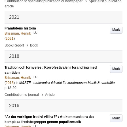
›
Contribution to specialist publication or newspaper
Specialist publication
article
2021
Framtidens historia
Mark
LU
Brissman, Henrik
(
2021
)
›
Book/Report
Book
2018
Tradition och förnyelse : Korröfestivalen i förändring med
Mark
samtiden
LU
Brissman, Henrik
(
2018
) In
M&STE : elektronisk tidskrift för konferensen Musik & samhälle
p.18-29
›
Contribution to journal
Article
2016
”Är det verkligen fred vi vill ha?” : Att kommunicera det
Mark
komplexa fredsbegreppet genom populärmusik
LU