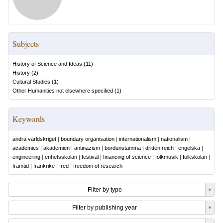
Subjects
History of Science and Ideas
(
11
)
History
(
2
)
Cultural Studies
(
1
)
Other Humanities not elsewhere specified
(
1
)
Keywords
andra världskriget
|
boundary organisation
|
internationalism
|
nationalism
|
academies
|
akademien
|
antinazism
|
bordunstämma
|
dritten reich
|
engelska
|
engineering
|
enhetsskolan
|
festival
|
financing of science
|
folkmusik
|
folkskolan
|
framtid
|
frankrike
|
fred
|
freedom of research
Filter by type
Filter by publishing year