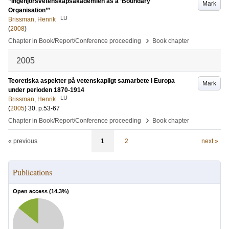
”Ingenjörsvetenskapsakademien as a ’Boundary
Mark
Organisation’”
LU
Brissman, Henrik
(
2008
)
›
Chapter in Book/Report/Conference proceeding
Book chapter
2005
Teoretiska aspekter på vetenskapligt samarbete i Europa
Mark
under perioden 1870-1914
LU
Brissman, Henrik
(
2005
)
30
.
p.53-67
›
Chapter in Book/Report/Conference proceeding
Book chapter
« previous
1
2
next »
Publications
Open access (
14.3
%)