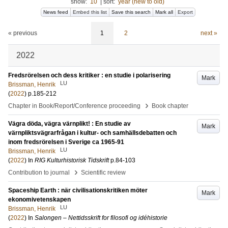
show:
10
|
sort:
year (new to old)
News feed
Embed this list
Save this search
Mark all
Export
« previous
1
2
next »
2022
Fredsrörelsen och dess kritiker : en studie i polarisering
Mark
LU
Brissman, Henrik
(
2022
)
p.185-212
›
Chapter in Book/Report/Conference proceeding
Book chapter
Vägra döda, vägra värnplikt! : En studie av
Mark
värnpliktsvägrarfrågan i kultur- och samhällsdebatten och
inom fredsrörelsen i Sverige ca 1965-91
LU
Brissman, Henrik
(
2022
) In
RIG Kulturhistorisk Tidskrift
p.84-103
›
Contribution to journal
Scientific review
Spaceship Earth : när civilisationskritiken möter
Mark
ekonomivetenskapen
LU
Brissman, Henrik
(
2022
) In
Salongen – Nettidsskrift for filosofi og idéhistorie