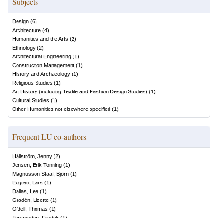
Subjects
Design
(
6
)
Architecture
(
4
)
Humanities and the Arts
(
2
)
Ethnology
(
2
)
Architectural Engineering
(
1
)
Construction Management
(
1
)
History and Archaeology
(
1
)
Religious Studies
(
1
)
Art History (including Textile and Fashion Design Studies)
(
1
)
Cultural Studies
(
1
)
Other Humanities not elsewhere specified
(
1
)
Frequent LU co-authors
Hällström, Jenny
(
2
)
Jensen, Erik Tonning
(
1
)
Magnusson Staaf, Björn
(
1
)
Edgren, Lars
(
1
)
Dallas, Lee
(
1
)
Gradén, Lizette
(
1
)
O'dell, Thomas
(
1
)
Tersmeden, Fredrik
(
1
)