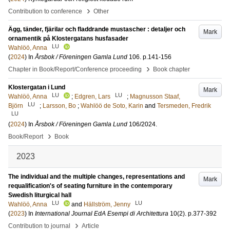
›
Contribution to conference
Other
Ägg, tänder, fjärilar och fladdrande mustascher : detaljer och
Mark
ornamentik på Klostergatans husfasader
LU
Wahlöö, Anna
(
2024
) In
Årsbok / Föreningen Gamla Lund
106
.
p.141-156
›
Chapter in Book/Report/Conference proceeding
Book chapter
Klostergatan i Lund
Mark
LU
LU
Wahlöö, Anna
;
Edgren, Lars
;
Magnusson Staaf,
LU
Björn
;
Larsson, Bo
;
Wahlöö de Soto, Karin
and
Tersmeden, Fredrik
LU
(
2024
) In
Årsbok / Föreningen Gamla Lund
106/2024
.
›
Book/Report
Book
2023
The individual and the multiple changes, representations and
Mark
requalification's of seating furniture in the contemporary
Swedish liturgical hall
LU
LU
Wahlöö, Anna
and
Hällström, Jenny
(
2023
) In
International Journal EdA Esempi di Architettura
10
(2)
.
p.377-392
›
Contribution to journal
Article