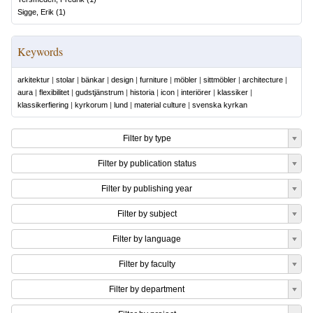
Sigge, Erik
(
1
)
Keywords
arkitektur
|
stolar
|
bänkar
|
design
|
furniture
|
möbler
|
sittmöbler
|
architecture
|
aura
|
flexibilitet
|
gudstjänstrum
|
historia
|
icon
|
interiörer
|
klassiker
|
klassikerfiering
|
kyrkorum
|
lund
|
material culture
|
svenska kyrkan
Filter by type
Filter by publication status
Filter by publishing year
Filter by subject
Filter by language
Filter by faculty
Filter by department