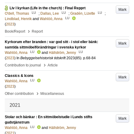
Liv I kyrkan (Life in the church) : Final Repprt
Mark
LU
LU
LU
O'dell, Thomas
;
Dallas, Lee
;
Gradén, Lizette
;
LU
Lindblad, Henrik
and
Wahlöö, Anna
(
2023
)
›
Book/Report
Report
Kyrkorum efter branden : var god sitt - i stol eller bänk:
Mark
samtida sittmöbelförändringar i svenska kyrkor
LU
LU
Wahlöö, Anna
and
Hällström, Jenny
(
2023
) In
Bebyggelsehistorisk tidskrift
2023
(85)
.
p.68-84
›
Contribution to journal
Article
Classics & Icons
Mark
LU
Wahlöö, Anna
(
2023
)
›
Other contribution
Miscellaneous
2021
Stolar och bänkar : En sittmöbelstudie i Lunds stifts
Mark
gudstjänstrum
LU
Wahlöö, Anna
and
Hällström, Jenny
(
2021
)