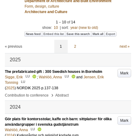
Department of Architecture and Built Environment
Form, design, culture
Architecture and Culture
1
–
10
of
14
show:
10
|
sort:
year (new to old)
News feed
Embed this list
Save this search
Mark all
Export
« previous
1
2
next »
2025
The prefabricated gift : 300 Swedish houses in Bornholm
Mark
LU
LU
Sigge, Erik
;
Wahlöö, Anna
and
Jensen, Erik
LU
Tonning
(
2025
)
NORDIK 2025
p.137-138
›
Contribution to conference
Abstract
2024
Gör plats för kontorsstolar, kaffe och barn: sittplatser för olika
Mark
användargrupper i svenska gudstjänstrum
LU
Wahlöö, Anna
(
2024
)
Kyrkogårdar och religiöst kodade rum