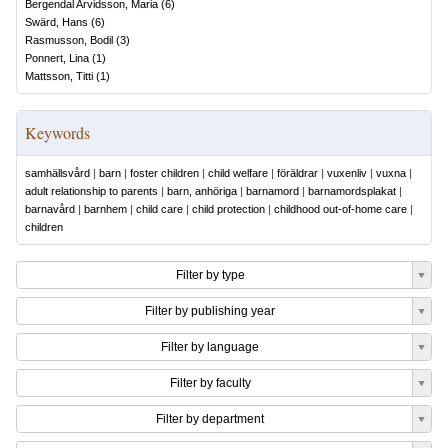
Bergendal Arvidsson, Maria
(
6
)
Swärd, Hans
(
6
)
Rasmusson, Bodil
(
3
)
Ponnert, Lina
(
1
)
Mattsson, Titti
(
1
)
Keywords
samhällsvård
|
barn
|
foster children
|
child welfare
|
föräldrar
|
vuxenliv
|
vuxna
|
adult relationship to parents
|
barn, anhöriga
|
barnamord
|
barnamordsplakat
|
barnavård
|
barnhem
|
child care
|
child protection
|
childhood out-of-home care
|
children
Filter by type
Filter by publishing year
Filter by language
Filter by faculty
Filter by department