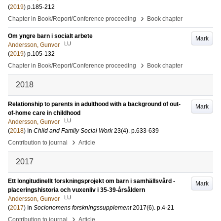
(
2019
)
p.185-212
›
Chapter in Book/Report/Conference proceeding
Book chapter
Om yngre barn i socialt arbete
Mark
LU
Andersson, Gunvor
(
2019
)
p.105-132
›
Chapter in Book/Report/Conference proceeding
Book chapter
2018
Relationship to parents in adulthood with a background of out-
Mark
of-home care in childhood
LU
Andersson, Gunvor
(
2018
) In
Child and Family Social Work
23
(4)
.
p.633-639
›
Contribution to journal
Article
2017
Ett longitudinellt forskningsprojekt om barn i samhällsvård -
Mark
placeringshistoria och vuxenliv i 35-39-årsåldern
LU
Andersson, Gunvor
(
2017
) In
Socionomens forskningssupplement
2017
(6)
.
p.4-21
›
Contribution to journal
Article