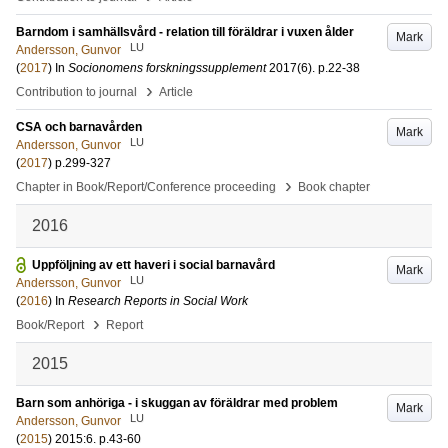
Barndom i samhällsvård - relation till föräldrar i vuxen ålder
Mark
LU
Andersson, Gunvor
(
2017
) In
Socionomens forskningssupplement
2017
(6)
.
p.22-38
›
Contribution to journal
Article
CSA och barnavården
Mark
LU
Andersson, Gunvor
(
2017
)
p.299-327
›
Chapter in Book/Report/Conference proceeding
Book chapter
2016
Uppföljning av ett haveri i social barnavård
Mark
LU
Andersson, Gunvor
(
2016
) In
Research Reports in Social Work
›
Book/Report
Report
2015
Barn som anhöriga - i skuggan av föräldrar med problem
Mark
LU
Andersson, Gunvor
(
2015
)
2015:6
.
p.43-60