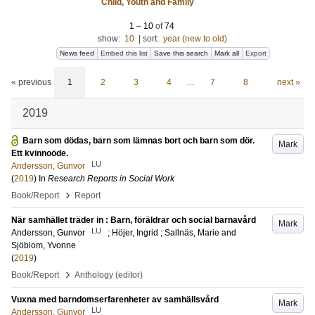
Child, Youth and Family
1
–
10
of
74
show:
10
|
sort:
year (new to old)
News feed
Embed this list
Save this search
Mark all
Export
« previous
1
2
3
4
…
7
8
next »
2019
Barn som dödas, barn som lämnas bort och barn som dör.
Mark
Ett kvinnoöde.
LU
Andersson, Gunvor
(
2019
) In
Research Reports in Social Work
›
Book/Report
Report
När samhället träder in : Barn, föräldrar och social barnavård
Mark
LU
Andersson, Gunvor
;
Höjer, Ingrid
;
Sallnäs, Marie
and
Sjöblom, Yvonne
(
2019
)
›
Book/Report
Anthology (editor)
Vuxna med barndomserfarenheter av samhällsvård
Mark
LU
Andersson, Gunvor