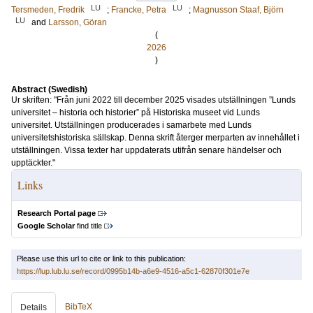
LU
LU
Tersmeden, Fredrik
;
Francke, Petra
;
Magnusson Staaf, Björn
LU
and
Larsson, Göran
(
2026
)
Abstract (Swedish)
Ur skriften: "Från juni 2022 till december 2025 visades utställningen ”Lunds
universitet – historia och historier” på Historiska museet vid Lunds
universitet. Utställningen producerades i samarbete med Lunds
universitetshistoriska sällskap. Denna skrift återger merparten av innehållet i
utställningen. Vissa texter har uppdaterats utifrån senare händelser och
upptäckter."
Links
Research Portal page
Google Scholar
find title
Please use this url to cite or link to this publication:
https://lup.lub.lu.se/record/0995b14b-a6e9-4516-a5c1-62870f301e7e
BibTeX
Details