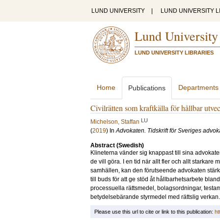
LUND UNIVERSITY
|
LUND UNIVERSITY L
Lund University
LUND UNIVERSITY LIBRARIES
Home
Departments
Publications
Civilrätten som kraftkälla för hållbar utve
LU
Michelson, Staffan
(
2019
) In
Advokaten. Tidskrift för Sveriges advo
Abstract (Swedish)
Klineterna vänder sig knappast till sina advokater f
de vill göra. I en tid när allt fler och allt starkar
samhällen, kan den förutseende advokaten stärka 
till buds för att ge stöd åt hållbarhetsarbete bla
processuella rättsmedel, bolagsordningar, testa
betydelsebärande styrmedel med rättslig verkan.
Please use this url to cite or link to this publication:
ht