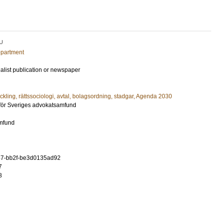
U
epartment
ialist publication or newspaper
veckling, rättssociologi, avtal, bolagsordning, stadgar, Agenda 2030
t för Sveriges advokatsamfund
mfund
7-bb2f-be3d0135ad92
7
8