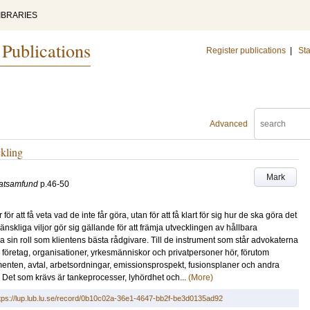
IBRARIES
 Publications
Register publications
|
Sta
Advanced
ckling
Mark
katsamfund
p.46-50
ör att få veta vad de inte får göra, utan för att få klart för sig hur de ska göra det
e mänskliga viljor gör sig gällande för att främja utvecklingen av hållbara
sin roll som klientens bästa rådgivare. Till de instrument som står advokaterna
nd företag, organisationer, yrkesmänniskor och privatpersoner hör, förutom
menten, avtal, arbetsordningar, emissionsprospekt, fusionsplaner och andra
 Det som krävs är tankeprocesser, lyhördhet och...
(More)
tps://lup.lub.lu.se/record/0b10c02a-36e1-4647-bb2f-be3d0135ad92