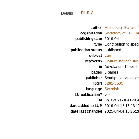
BibTeX
Details
L
author
Michelson, Staffan
organization
Sociology of Law D
publishing date
2019-04
type
Contribution to spec
publication status
published
subject
Law
keywords
Civilrätt, hållbar ut
in
Advokaten. Tidskrif
pages
5 pages
publisher
Sveriges advokatsa
ISSN
0281-3505
language
Swedish
LU publication?
yes
id
0b10c02a-36e1-464
date added to LUP
2019-04-12 13:13:1
date last changed
2025-04-04 15:26:2