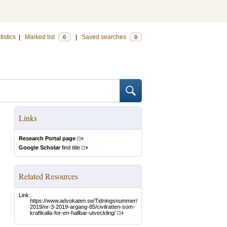
tistics
|
Marked list
|
Saved searches
0
0
Links
Research Portal page
Google Scholar
find title
Related Resources
Link:
https://www.advokaten.se/Tidningsnummer/
2019/nr-3-2019-argang-85/civilratten-som-
kraftkalla-for-en-hallbar-utveckling/