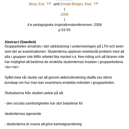
LU
LU
Berg, Eva
and
Ernald Borges, Klas
(
2006
)
4:e pedagogiska inspirationskonferensen, 2006
p.53-55
Abstract (Swedish)
Grupparbeten används i stor utsträckning i undervisningen på LTH och även
som del av examinationen. Studenterna upplever emellanåt problem med att
alla i gruppen inte tillför arbetet lika mycket s.k. free-riding och att läraren inte
har möjlighet att bedöma de enskilda studenternas insatser i grupparbetena.
<br><br>
Syftet med vår studie var att genom aktionsforskning skaffa oss större
kunskap om hur man kan examinera enskilda individer i grupparbeten.
Slutsatserna från studien pekar på att:
- den sociala samhörigheten har stor betydelse för
studenternas agerande
- studenterna är ovana att göra kamratgranskning