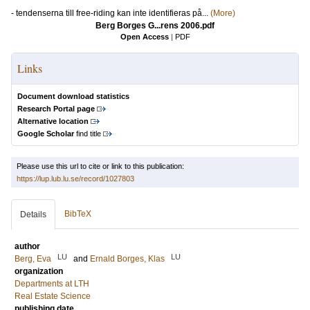
- tendenserna till free-riding kan inte identifieras på...
(More)
Berg Borges G...rens 2006.pdf
Open Access
|
PDF
Links
Document download statistics
Research Portal page
Alternative location
Google Scholar
find title
Please use this url to cite or link to this publication:
https://lup.lub.lu.se/record/1027803
BibTeX
Details
author
LU
LU
Berg, Eva
and
Ernald Borges, Klas
organization
Departments at LTH
Real Estate Science
publishing date