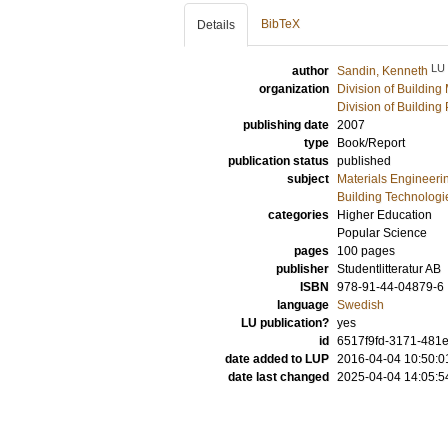
BibTeX
Details
LU
author
Sandin, Kenneth
organization
Division of Building 
Division of Building
publishing date
2007
type
Book/Report
publication status
published
subject
Materials Engineeri
Building Technologi
categories
Higher Education
Popular Science
pages
100
pages
publisher
Studentlitteratur AB
ISBN
978-91-44-04879-6
language
Swedish
LU publication?
yes
id
6517f9fd-3171-481e
date added to LUP
2016-04-04 10:50:0
date last changed
2025-04-04 14:05:5