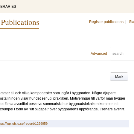
IBRARIES
 Publications
Register publications
|
Sta
Advanced
Mark
 kommer till och vilka komponenter som ingår i byggnaden. Några djupare
ällningen visar hur det ser ut i praktiken. Motiveringar till varför man bygger
 I det första avsnittet beskrivs summariskt hur byggnadstekniken kommer in i
xempel i form av "ett bildspel" över byggnadens uppförande. I senare avsnitt
tps://lup.lub.lu.se/record/1299959