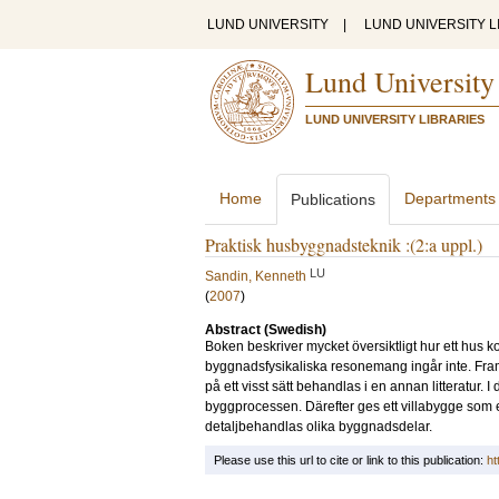
LUND UNIVERSITY
|
LUND UNIVERSITY L
Lund University
LUND UNIVERSITY LIBRARIES
Home
Departments
Publications
Praktisk husbyggnadsteknik :(2:a uppl.)
LU
Sandin, Kenneth
(
2007
)
Abstract (Swedish)
Boken beskriver mycket översiktligt hur ett hus
byggnadsfysikaliska resonemang ingår inte. Framst
på ett visst sätt behandlas i en annan litteratur.
byggprocessen. Därefter ges ett villabygge som e
detaljbehandlas olika byggnadsdelar.
Please use this url to cite or link to this publication:
ht