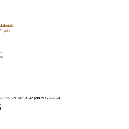
Materials
 Physics
ng
es
-869f-02c81e65e54c (old id 1299959)
1
4