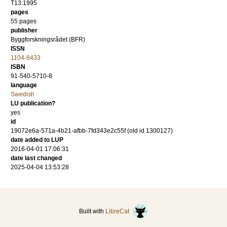
T13:1995
pages
55
pages
publisher
Byggforskningsrådet (BFR)
ISSN
1104-8433
ISBN
91-540-5710-8
language
Swedish
LU publication?
yes
id
19072e6a-571a-4b21-afbb-7fd343e2c55f (old id 1300127)
date added to LUP
2016-04-01 17:06:31
date last changed
2025-04-04 13:53:28
Built with
LibreCat