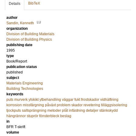
BibTeX
Details
author
LU
Sandin, Kenneth
organization
Division of Building Materials
Division of Building Physics
publishing date
1995
type
Book/Report
publication status
published
subject
Materials Engineering
Building Technologies
keywords
puts murverk ytskikt ytbehandling väggar fukt frostskador vidhäftning
korrosion missfärgning påväxt problem skador revetering tilläggsisolering
tjockputs saltsprängning metoder plåt infästning detaljer stänkskydd
hängrännor stuprör fönsterbleck beslag
in
BFR T-skrift
volume