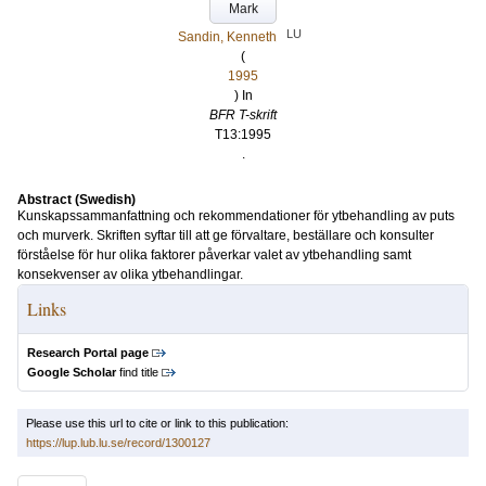
Mark
LU
Sandin, Kenneth
(
1995
) In
BFR T-skrift
T13:1995
.
Abstract (Swedish)
Kunskapssammanfattning och rekommendationer för ytbehandling av puts
och murverk. Skriften syftar till att ge förvaltare, beställare och konsulter
förståelse för hur olika faktorer påverkar valet av ytbehandling samt
konsekvenser av olika ytbehandlingar.
Links
Research Portal page
Google Scholar
find title
Please use this url to cite or link to this publication:
https://lup.lub.lu.se/record/1300127