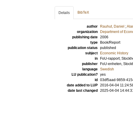
BibTeX
Details
author
Rauhut, Daniel
;
Ala
organization
Department of Econo
publishing date
2006
type
Book/Report
publication status
published
subject
Economic History
in
FoU-rapport, Stockh
publisher
FoU-enheten, Stock
language
Swedish
LU publication?
yes
id
03df5aad-9859-415
date added to LUP
2016-04-04 11:24:5
date last changed
2025-04-04 14:44:3