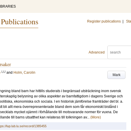
IBRARIES
 Publications
Register publications
|
Sta
Advanced
rsaker
LU
e
and
Holm, Carolin
Mark
ngning bland barn har hittills studerats i begränsad utsträckning inom svensk
ervetenskaplig belysning av olika aspekter av barnfattigdom i dagens Sverige och
politiska, ekonomiska och sociala. I en historisk jämförelse framträder det bl. a.
tt bli allt mera överrepresenterade bland dem som får ekonomiskt bistånd i
vecklats mycket ojämnt i förhållande till motsvarande normer för vuxna. De
ande till barns utsatthet kan relateras till tolkningen av...
(More)
tps://lup.lub.lu.se/record/1385455