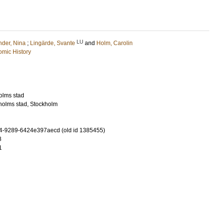
LU
nder, Nina
;
Lingärde, Svante
and
Holm, Carolin
mic History
olms stad
holms stad, Stockholm
4-9289-6424e397aecd (old id 1385455)
8
1