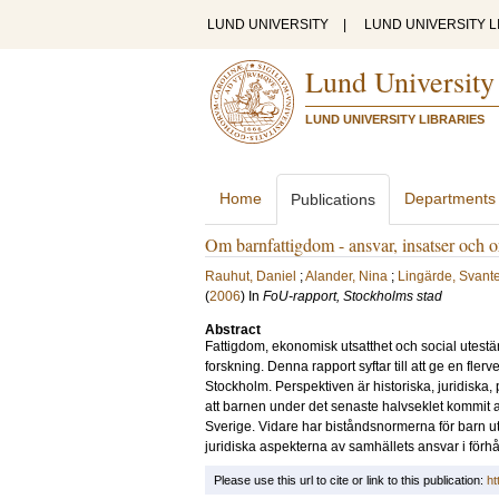
LUND UNIVERSITY
|
LUND UNIVERSITY L
Lund University
LUND UNIVERSITY LIBRARIES
Home
Departments
Publications
Om barnfattigdom - ansvar, insatser och o
Rauhut, Daniel
;
Alander, Nina
;
Lingärde, Svant
(
2006
) In
FoU-rapport, Stockholms stad
Abstract
Fattigdom, ekonomisk utsatthet och social utestä
forskning. Denna rapport syftar till att ge en fl
Stockholm. Perspektiven är historiska, juridiska, 
att barnen under det senaste halvseklet kommit a
Sverige. Vidare har biståndsnormerna för barn ut
juridiska aspekterna av samhällets ansvar i förhåll
Please use this url to cite or link to this publication:
ht