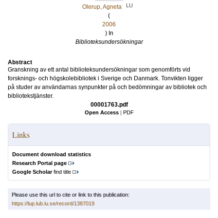
LU
Olerup, Agneta
(
2006
) In
Biblioteksundersökningar
Abstract
Granskning av ett antal biblioteksundersökningar som genomförts vid
forsknings- och högskolebibliotek i Sverige och Danmark. Tonvikten ligger
på studer av användarnas synpunkter på och bedömningar av bibliotek och
bibliotekstjänster.
00001763.pdf
Open Access
|
PDF
Links
Document download statistics
Research Portal page
Google Scholar
find title
Please use this url to cite or link to this publication:
https://lup.lub.lu.se/record/1387019