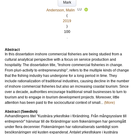
Mark
LU
Andersson, Malin
(
2019
)
100
.
Abstract
In this dissertation inshore commercial fisheries are being studied from a
cultural analytical perspective with a focus on service production and
hospitality. The dissertation title, ”Inshore commercial fisheries in change.
From pluri-activity to entrepreneurship”, refers to the multiple kinds of change
that the fishing industry has undergone for a long period in time. They
include rationalization of traditional industries, causing decline in the number
of inshore commercial fisheries but also an increasing coastal tourism. Since
over a decade, authorities encourage traditional small businesses to turn to
tourism and to engage in tourism development projects. Moreover, little
attention has been paid to the sociocultural context of small...
(More)
Abstract (Swedish)
Avhandlingens titel "Kustnära yrkesfiske i förändring. Från mångsysslare till
entreprenör" hänvisar till de förändringar som fiskenäringen har genomgått
under flera decennier. Fiskenäringen har rationaliserats samtidigt som
besöksnäringen vid kusten expanderat. Antalet yrkesfiskare i kustnära