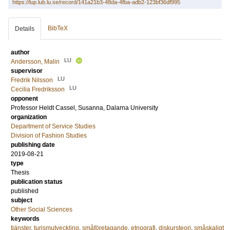
https://lup.lub.lu.se/record/141a21b3-48da-4fba-adb2-123bf36df995
BibTeX
Details
author
LU
Andersson, Malin
supervisor
LU
Fredrik Nilsson
LU
Cecilia Fredriksson
opponent
Professor
Heldt Cassel, Susanna
, Dalarna University
organization
Department of Service Studies
Division of Fashion Studies
publishing date
2019-08-21
type
Thesis
publication status
published
subject
Other Social Sciences
keywords
tjänster
,
turismutveckling
,
småföretagande
,
etnografi
,
diskursteori
,
småskaligt