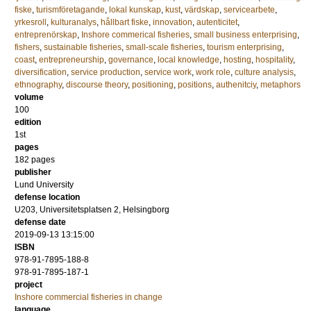
fiske
,
turismföretagande
,
lokal kunskap
,
kust
,
värdskap
,
servicearbete
,
yrkesroll
,
kulturanalys
,
hållbart fiske
,
innovation
,
autenticitet
,
entreprenörskap
,
Inshore commerical fisheries
,
small business enterprising
,
fishers
,
sustainable fisheries
,
small-scale fisheries
,
tourism enterprising
,
coast
,
entrepreneurship
,
governance
,
local knowledge
,
hosting
,
hospitality
,
diversification
,
service production
,
service work
,
work role
,
culture analysis
,
ethnography
,
discourse theory
,
positioning
,
positions
,
authenitciy
,
metaphors
volume
100
edition
1st
pages
182
pages
publisher
Lund University
defense location
U203, Universitetsplatsen 2, Helsingborg
defense date
2019-09-13 13:15:00
ISBN
978-91-7895-188-8
978-91-7895-187-1
project
Inshore commercial fisheries in change
language