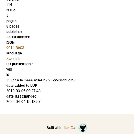
114
issue
1
pages
8 pages
publisher
Artdatabanken
ISSN
0014-8903
language
Swedish
LU publication?
yes
id
152ee40a-2444-4eb4-b7f7-6b53deb6dfb9
date added to LUP
2019-03-05 09:27:48
date last changed
2025-04-04 15:13:57
Built with
LibreCat