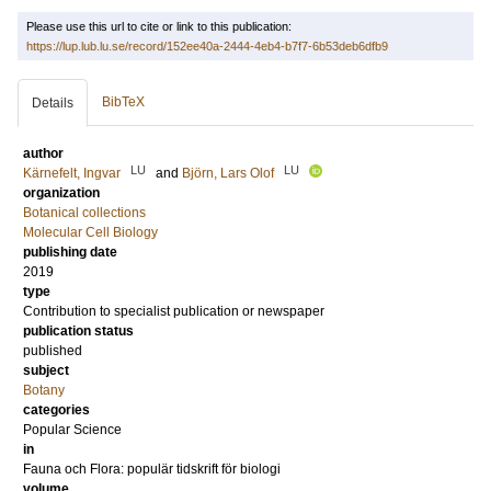
Please use this url to cite or link to this publication:
https://lup.lub.lu.se/record/152ee40a-2444-4eb4-b7f7-6b53deb6dfb9
BibTeX
Details
author
LU
LU
Kärnefelt, Ingvar
and
Björn, Lars Olof
organization
Botanical collections
Molecular Cell Biology
publishing date
2019
type
Contribution to specialist publication or newspaper
publication status
published
subject
Botany
categories
Popular Science
in
Fauna och Flora: populär tidskrift för biologi
volume