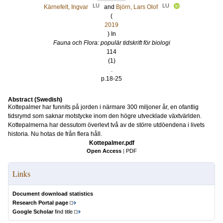
LU
LU
Kärnefelt, Ingvar
and
Björn, Lars Olof
(
2019
) In
Fauna och Flora: populär tidskrift för biologi
114
(1)
.
p.18-25
Abstract (Swedish)
Kottepalmer har funnits på jorden i närmare 300 miljoner år, en ofantlig
tidsrymd som saknar motstycke inom den högre utvecklade växtvärlden.
Kottepalmerna har dessutom överlevt två av de större utdöendena i livets
historia. Nu hotas de från flera håll.
Kottepalmer.pdf
Open Access
|
PDF
Links
Document download statistics
Research Portal page
Google Scholar
find title