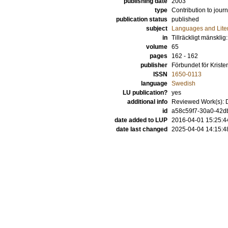
publishing date
2003
type
Contribution to journ
publication status
published
subject
Languages and Lite
in
Tillräckligt mänskli
volume
65
pages
162 - 162
publisher
Förbundet för Kris
ISSN
1650-0113
language
Swedish
LU publication?
yes
additional info
Reviewed Work(s): D
id
a58c59f7-30a0-42db
date added to LUP
2016-04-01 15:25:4
date last changed
2025-04-04 14:15:4