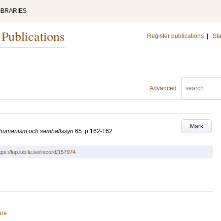
IBRARIES
 Publications
Register publications
|
Sta
Advanced
Mark
ten humanism och samhällssyn
65
.
p.162-162
tps://lup.lub.lu.se/record/157974
ure