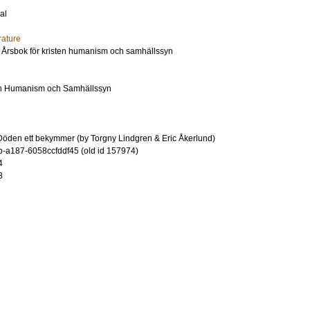
al
rature
g: Årsbok för kristen humanism och samhällssyn
ten Humanism och Samhällssyn
öden ett bekymmer (by Torgny Lindgren & Eric Åkerlund)
-a187-6058ccfddf45 (old id 157974)
4
8