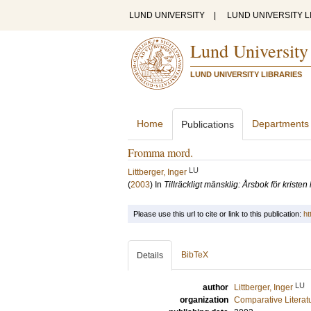
LUND UNIVERSITY
|
LUND UNIVERSITY L
Lund University
LUND UNIVERSITY LIBRARIES
Home
Departments
Publications
Fromma mord.
LU
Littberger, Inger
(
2003
) In
Tillräckligt mänsklig: Årsbok för kris
Please use this url to cite or link to this publication:
ht
BibTeX
Details
LU
author
Littberger, Inger
organization
Comparative Literat