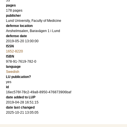
53
pages
178
pages
publisher
Lund University, Faculty of Medicine
defense location
Anshelmsalen, Baravägen 1 i Lund
defense date
2019-05-20 13:00:00
ISSN
1652-8220
ISBN
978-91-7619-782-0
language
Swedish
LU publication?
yes
id
16ec576f-78c2-49a8-8950-476873906baf
date added to LUP
2019-04-28 16:51:15
date last changed
2025-10-21 13:05:05