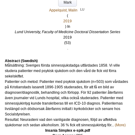
Mark
LU
Appelquist, Malin
(
2019
) In
Lund University, Faculty of Medicine Doctoral Dissertation Series
2019
(53)
.
Abstract (Swedish)
Målsättning: Sveriges första sinnessjukstadga utfärdades 1858. Vi ville
studera patienter med psykisk sjukdom och den vård de fick vid förra
sekelskiftet.
Patienter och metod: Patienter med psykisk sjukdom (n=503) som vårdades
på Kristianstads lasarett 1896-1905 studerades, för att få en bild av
diagnoser/diagnostik, behandling och förlopp. För 92 patienter återfanns
även journaler vid Lunds hospital, vilka också studerades. Patienter med
sinnessjukintyg kunde transkriberas till en ICD-10 diagnos. Patienternas
livslängd och dödsorsak återfanns initialt i kyrkoböcker och senare hos
Socialstyrelsen.
Resultat: Neurasteni vad den vanligaste diagnosen, följd av affektiva
sjukdomar och sedan alkoholism. 36 % fick ett sinnessjukintyg för...
(More)
Insania Simplex e-spik.pdf