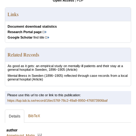
Open Access
|
PDF
Links
Document download statistics
Research Portal page
Google Scholar
find title
Related Records
As good as it gets: an empirical study on mentally-ill patients and their stay at a
general hospital in Sweden, 1896–1905
(Article)
Mental illness in Sweden (1896–1905) reflected through case records from a local
general hospital
(Article)
Please use this url to cite or link to this publication:
https://lup.lub.lu.se/record/16ec576f-78c2-49a8-8950-476873906baf
BibTeX
Details
author
LU
Appelquist, Malin