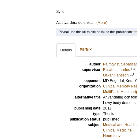
Syfte
Att utvärdera de enkla...
(More)
Please use this url to cite or link to this publication:
ht
BibTeX
Details
author
Palmqvist, Sebastia
LU
supervisor
Elisabet Londos
LU
Oskar Hansson
opponent
MD
Engedal, Knut
, 
organization
Clinical Memory Res
MultiPark: Multidis
alternative title
Användning och tolkn
Lewy body demens
publishing date
2011
type
Thesis
publication status
published
subject
Medical and Health
Clinical Medicine
Neurology