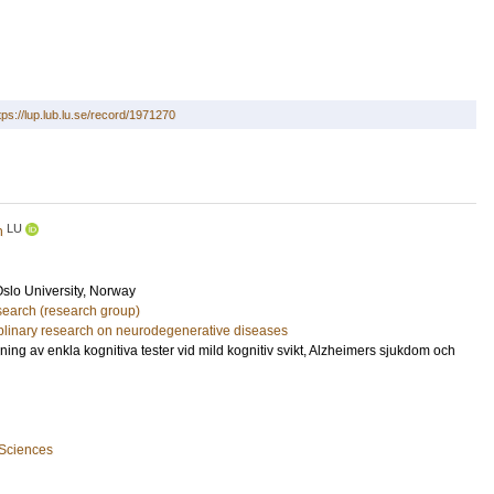
tps://lup.lub.lu.se/record/1971270
LU
n
Oslo University, Norway
earch (research group)
ciplinary research on neurodegenerative diseases
ing av enkla kognitiva tester vid mild kognitiv svikt, Alzheimers sjukdom och
 Sciences