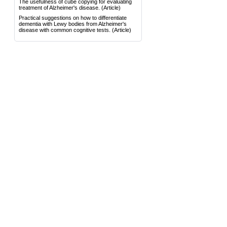
The usefulness of cube copying for evaluating
treatment of Alzheimer's disease.
(Article)
Practical suggestions on how to differentiate
dementia with Lewy bodies from Alzheimer's
disease with common cognitive tests.
(Article)