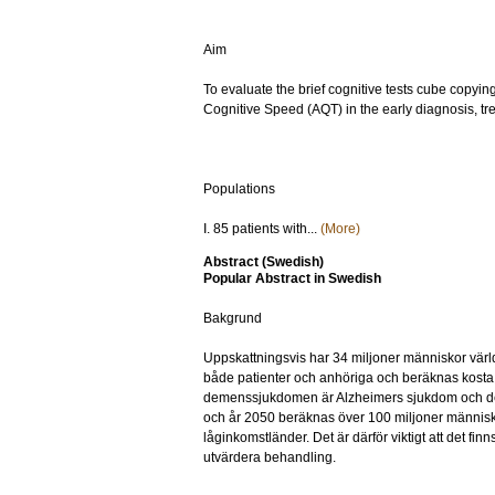
Aim
To evaluate the brief cognitive tests cube copyi
Cognitive Speed (AQT) in the early diagnosis, tr
Populations
I. 85 patients with...
(More)
Abstract (Swedish)
Popular Abstract in Swedish
Bakgrund
Uppskattningsvis har 34 miljoner människor värl
både patienter och anhöriga och beräknas kosta 
demenssjukdomen är Alzheimers sjukdom och den
och år 2050 beräknas över 100 miljoner människ
låginkomstländer. Det är därför viktigt att det finn
utvärdera behandling.