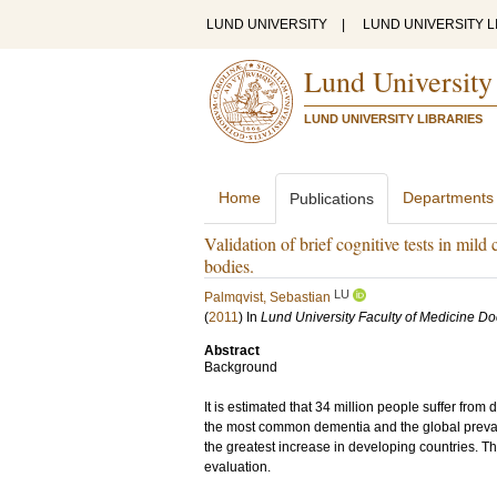
LUND UNIVERSITY
|
LUND UNIVERSITY L
Lund University
LUND UNIVERSITY LIBRARIES
Home
Departments
Publications
Validation of brief cognitive tests in mi
bodies.
LU
Palmqvist, Sebastian
(
2011
) In
Lund University Faculty of Medicine Doc
Abstract
Background
It is estimated that 34 million people suffer fro
the most common dementia and the global prevale
the greatest increase in developing countries. Th
evaluation.