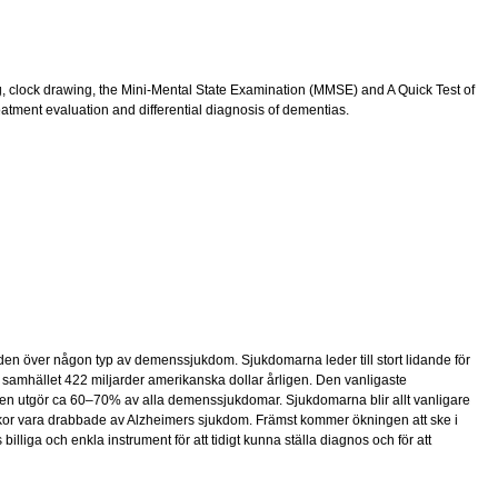
ng, clock drawing, the Mini-Mental State Examination (MMSE) and A Quick Test of
eatment evaluation and differential diagnosis of dementias.
den över någon typ av demenssjukdom. Sjukdomarna leder till stort lidande för
samhället 422 miljarder amerikanska dollar årligen. Den vanligaste
 utgör ca 60–70% av alla demenssjukdomar. Sjukdomarna blir allt vanligare
or vara drabbade av Alzheimers sjukdom. Främst kommer ökningen att ske i
s billiga och enkla instrument för att tidigt kunna ställa diagnos och för att