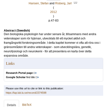
LU
Hansen, Stefan
and
Risberg, Jarl
(
2012
)
p.47-83
Abstract (Swedish)
Den biologiska psykologin har under senare år, tillsammans med andra
vetenskaper som rör hjärnan, utvecklats till ett mycket aktivt och
framgångsrikt forskningsområde. I detta kapitel kommer vi ofta att röra oss i
gränsområden till andra vetenskaper - som utvecklingslära, genetik,
neurofysiologi och neurokemi - för att presentera en karta över detta
expansiva område.
Links
Research Portal page
Google Scholar
find title
Please use this url to cite or link to this publication:
https://lup.lub.lu.se/record/2374598
BibTeX
Details