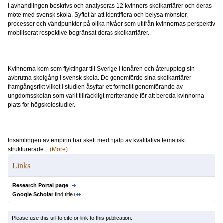
I avhandlingen beskrivs och analyseras 12 kvinnors skolkarriärer och deras
möte med svensk skola. Syftet är att identifiera och belysa mönster,
processer och vändpunkter på olika nivåer som utifrån kvinnornas perspektiv
mobiliserat respektive begränsat deras skolkarriärer.
Kvinnorna kom som flyktingar till Sverige i tonåren och återupptog sin
avbrutna skolgång i svensk skola. De genomförde sina skolkarriärer
framgångsrikt vilket i studien åsyftar ett formellt genomförande av
ungdomsskolan som varit tillräckligt meriterande för att bereda kvinnorna
plats för högskolestudier.
Insamlingen av empirin har skett med hjälp av kvalitativa tematiskt
strukturerade...
(More)
Links
Research Portal page
Google Scholar
find title
Please use this url to cite or link to this publication: