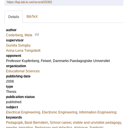
https://lup.lub.lu.se/record/25392
BibTeX
Details
author
LU
Cederberg, Meta
supervisor
Gunilla Svingby
Anna-Lena Tvingstedt
opponent
Professor
Kupferberg, Feiwel
, Danmarks Paedagogiske Universitet
organization
Educational Sciences
publishing date
2006
type
Thesis
publication status
published
subject
Electrical Engineering, Electronic Engineering, Information Engineering
keywords
Pedagogik
,
Basil Bernstein
,
School career
,
visible and unvisible pedagogy
,
gender
,
migration
,
Pedagogy and didactics
,
dialogue
,
Symbolic