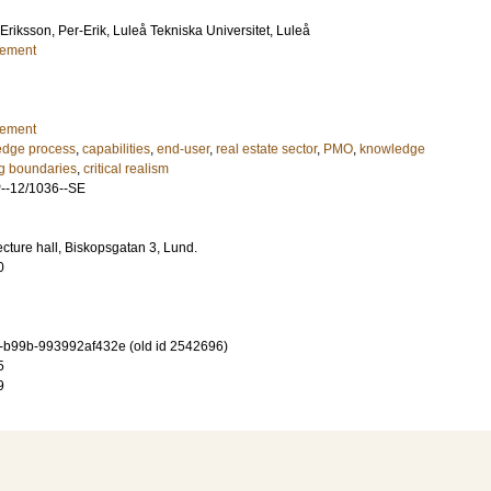
Eriksson, Per-Erik
, Luleå Tekniska Universitet, Luleå
gement
gement
edge process
,
capabilities
,
end-user
,
real estate sector
,
PMO
,
knowledge
ng boundaries
,
critical realism
-12/1036--SE
lecture hall, Biskopsgatan 3, Lund.
0
-b99b-993992af432e (old id 2542696)
5
9