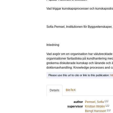
Vad triggar kunskapsprocesser och kunskapsstra
Sofia Pemsel, Institutionen för Byggvetenskaper
Inledning
Vad avgör om en organisation har välutvecklade 
organisationer fantastiska på kundhantering me
grekerna diskuterade kunskap och lärande och äm
doktorsavhandling: Knowledge processes and cap
Please use this url to cite or link to this publication:
ht
BibTeX
Details
LU
author
Pemsel, Sofia
LU
supervisor
Kristian Widén
LU
Bengt Hansson