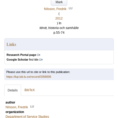
Mark
LU
Nilsson, Fredrik
(
2012
) In
Idrott, historia och samhälle
p.55-74
Links
Research Portal page
Google Scholar
find title
Please use this url to cite or link to this publication:
https://lup.lub.lu.se/record/3358006
BibTeX
Details
author
LU
Nilsson, Fredrik
organization
Department of Service Studies