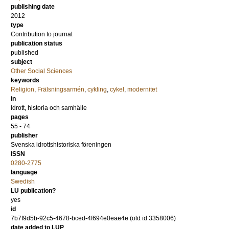
publishing date
2012
type
Contribution to journal
publication status
published
subject
Other Social Sciences
keywords
Religion
,
Frälsningsarmén
,
cykling
,
cykel
,
modernitet
in
Idrott, historia och samhälle
pages
55 - 74
publisher
Svenska idrottshistoriska föreningen
ISSN
0280-2775
language
Swedish
LU publication?
yes
id
7b7f9d5b-92c5-4678-bced-4f694e0eae4e (old id 3358006)
date added to LUP