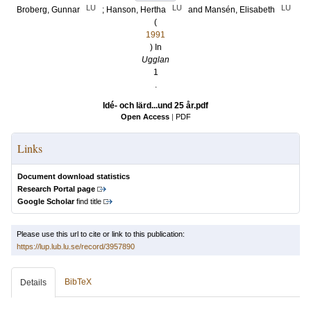
LU
LU
LU
Broberg, Gunnar
;
Hanson, Hertha
and
Mansén, Elisabeth
(
1991
) In
Ugglan
1
.
Idé- och lärd...und 25 år.pdf
Open Access
|
PDF
Links
Document download statistics
Research Portal page
Google Scholar
find title
Please use this url to cite or link to this publication:
https://lup.lub.lu.se/record/3957890
BibTeX
Details