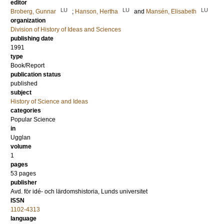
editor
LU
LU
LU
Broberg, Gunnar
;
Hanson, Hertha
and
Mansén, Elisabeth
organization
Division of History of Ideas and Sciences
publishing date
1991
type
Book/Report
publication status
published
subject
History of Science and Ideas
categories
Popular Science
in
Ugglan
volume
1
pages
53
pages
publisher
Avd. för idé- och lärdomshistoria, Lunds universitet
ISSN
1102-4313
language