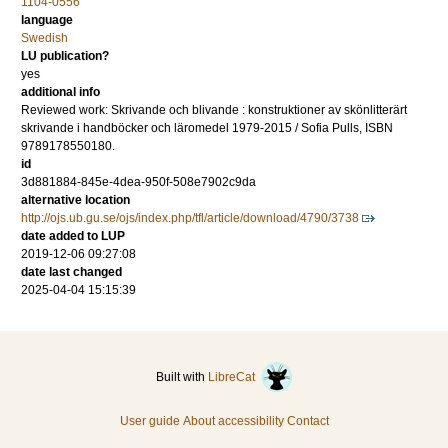
1104-0556
language
Swedish
LU publication?
yes
additional info
Reviewed work: Skrivande och blivande : konstruktioner av skönlitterärt
skrivande i handböcker och läromedel 1979-2015 / Sofia Pulls, ISBN
9789178550180.
id
3d881884-845e-4dea-950f-508e7902c9da
alternative location
http://ojs.ub.gu.se/ojs/index.php/tfl/article/download/4790/3738
date added to LUP
2019-12-06 09:27:08
date last changed
2025-04-04 15:15:39
Built with
LibreCat
User guide
About accessibility
Contact