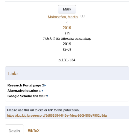
Mark
LU
Malmström, Martin
(
2019
) In
Tidskrift för litteraturvetenskap
2019
(2-3)
.
p.131-134
Links
Research Portal page
Alternative location
Google Scholar
find title
Please use this url to cite or link to this publication:
https://lup.lub.lu.se/record/3d881884-845e-4dea-950f-508e7902c9da
BibTeX
Details