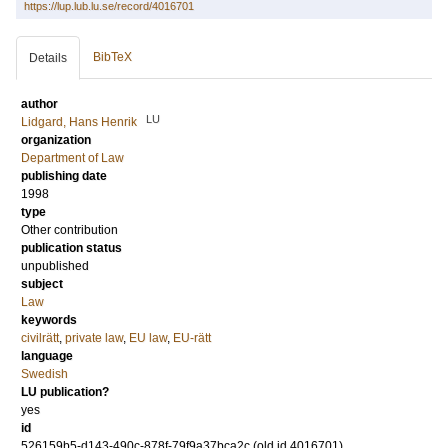
https://lup.lub.lu.se/record/4016701
BibTeX
Details
author
LU
Lidgard, Hans Henrik
organization
Department of Law
publishing date
1998
type
Other contribution
publication status
unpublished
subject
Law
keywords
civilrätt
,
private law
,
EU law
,
EU-rätt
language
Swedish
LU publication?
yes
id
526159b5-d143-490c-878f-79f9a37bca2c (old id 4016701)