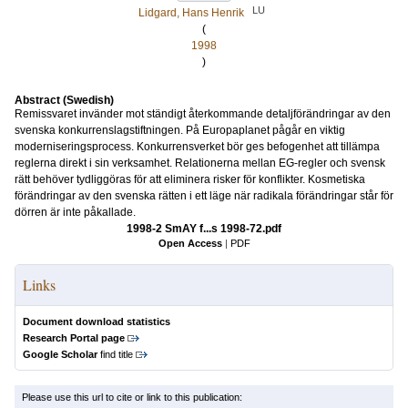
LU
Lidgard, Hans Henrik
(
1998
)
Abstract (Swedish)
Remissvaret invänder mot ständigt återkommande detaljförändringar av den
svenska konkurrenslagstiftningen. På Europaplanet pågår en viktig
moderniseringsprocess. Konkurrensverket bör ges befogenhet att tillämpa
reglerna direkt i sin verksamhet. Relationerna mellan EG-regler och svensk
rätt behöver tydliggöras för att eliminera risker för konflikter. Kosmetiska
förändringar av den svenska rätten i ett läge när radikala förändringar står för
dörren är inte påkallade.
1998-2 SmAY f...s 1998-72.pdf
Open Access
|
PDF
Links
Document download statistics
Research Portal page
Google Scholar
find title
Please use this url to cite or link to this publication: