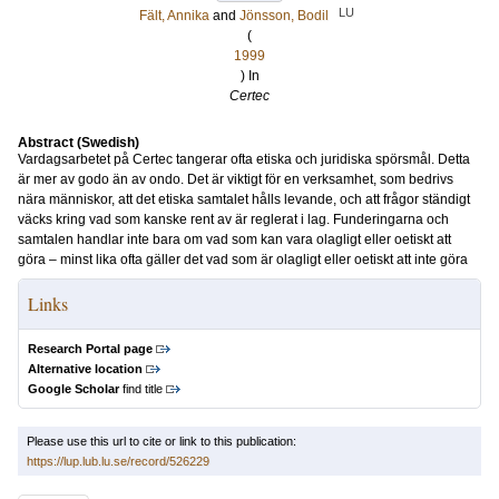
LU
Fält, Annika
and
Jönsson, Bodil
(
1999
) In
Certec
Abstract (Swedish)
Vardagsarbetet på Certec tangerar ofta etiska och juridiska spörsmål. Detta
är mer av godo än av ondo. Det är viktigt för en verksamhet, som bedrivs
nära människor, att det etiska samtalet hålls levande, och att frågor ständigt
väcks kring vad som kanske rent av är reglerat i lag. Funderingarna och
samtalen handlar inte bara om vad som kan vara olagligt eller oetiskt att
göra – minst lika ofta gäller det vad som är olagligt eller oetiskt att inte göra
Links
Research Portal page
Alternative location
Google Scholar
find title
Please use this url to cite or link to this publication:
https://lup.lub.lu.se/record/526229