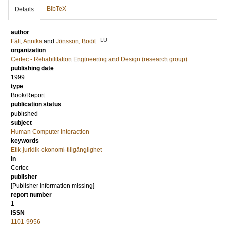
BibTeX
Details
author
LU
Fält, Annika
and
Jönsson, Bodil
organization
Certec - Rehabilitation Engineering and Design (research group)
publishing date
1999
type
Book/Report
publication status
published
subject
Human Computer Interaction
keywords
Etik-juridik-ekonomi-tillgänglighet
in
Certec
publisher
[Publisher information missing]
report number
1
ISSN
1101-9956