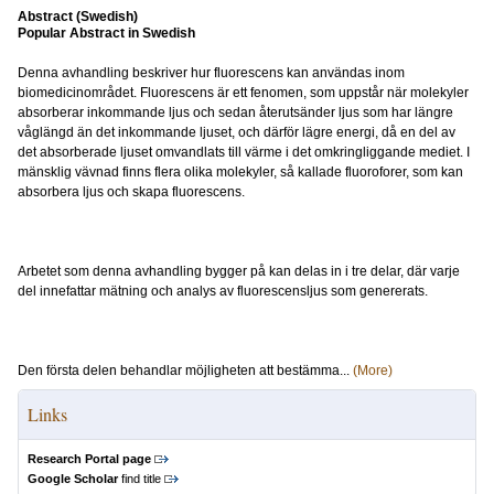
Abstract (Swedish)
Popular Abstract in Swedish
Denna avhandling beskriver hur fluorescens kan användas inom
biomedicinområdet. Fluorescens är ett fenomen, som uppstår när molekyler
absorberar inkommande ljus och sedan återutsänder ljus som har längre
våglängd än det inkommande ljuset, och därför lägre energi, då en del av
det absorberade ljuset omvandlats till värme i det omkringliggande mediet. I
mänsklig vävnad finns flera olika molekyler, så kallade fluoroforer, som kan
absorbera ljus och skapa fluorescens.
Arbetet som denna avhandling bygger på kan delas in i tre delar, där varje
del innefattar mätning och analys av fluorescensljus som genererats.
Den första delen behandlar möjligheten att bestämma...
(More)
Links
Research Portal page
Google Scholar
find title