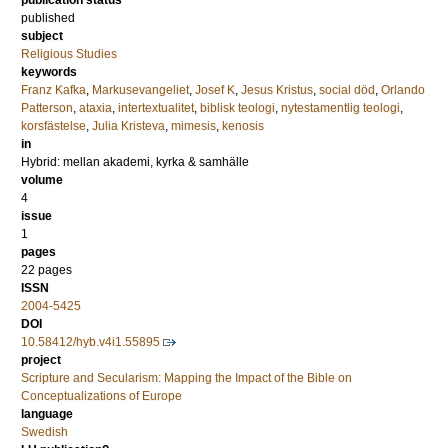
publication status
published
subject
Religious Studies
keywords
Franz Kafka
,
Markusevangeliet
,
Josef K
,
Jesus Kristus
,
social död
,
Orlando
Patterson
,
ataxia
,
intertextualitet
,
biblisk teologi
,
nytestamentlig teologi
,
korsfästelse
,
Julia Kristeva
,
mimesis
,
kenosis
in
Hybrid: mellan akademi, kyrka & samhälle
volume
4
issue
1
pages
22 pages
ISSN
2004-5425
DOI
10.58412/hyb.v4i1.55895
project
Scripture and Secularism: Mapping the Impact of the Bible on
Conceptualizations of Europe
language
Swedish