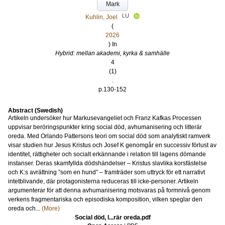
Mark
LU
Kuhlin, Joel
(
2026
) In
Hybrid: mellan akademi, kyrka & samhälle
4
(1)
.
p.130-152
Abstract (Swedish)
Artikeln undersöker hur Markusevangeliet och Franz Kafkas Processen
uppvisar beröringspunkter kring social död, avhumanisering och litterär
oreda. Med Orlando Pattersons teori om social död som analytiskt ramverk
visar studien hur Jesus Kristus och Josef K genomgår en successiv förlust av
identitet, rättigheter och socialt erkännande i relation till lagens dömande
instanser. Deras skamfyllda dödshändelser – Kristus slavlika korsfästelse
och K:s avrättning ”som en hund” – framträder som uttryck för ett narrativt
intetblivande, där protagonisterna reduceras till icke-personer. Artikeln
argumenterar för att denna avhumanisering motsvaras på formnivå genom
verkens fragmentariska och episodiska komposition, vilken speglar den
oreda och...
(More)
Social död, l...rär oreda.pdf