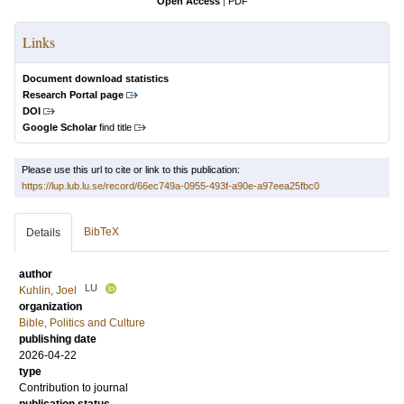
Open Access
|
PDF
Links
Document download statistics
Research Portal page
DOI
Google Scholar
find title
Please use this url to cite or link to this publication:
https://lup.lub.lu.se/record/66ec749a-0955-493f-a90e-a97eea25fbc0
BibTeX
Details
author
LU
Kuhlin, Joel
organization
Bible, Politics and Culture
publishing date
2026-04-22
type
Contribution to journal